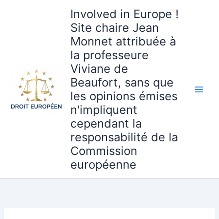
Aller
Involved in Europe !
au
Site chaire Jean
contenu
Monnet attribuée à
la professeure
Viviane de
Beaufort, sans que
les opinions émises
n'impliquent
cependant la
responsabilité de la
Commission
européenne