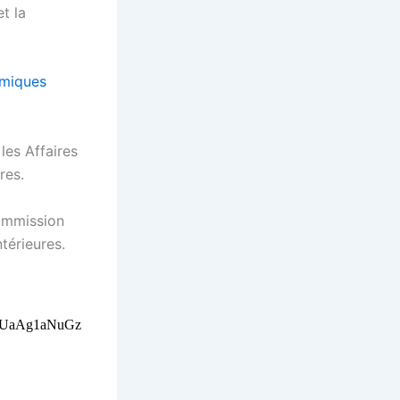
et la
émiques
les Affaires
res.
commission
ntérieures.