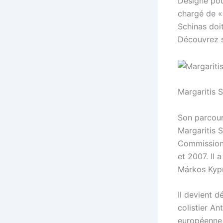
Désigné pou
chargé de «
Schinas doi
Découvrez s
Margaritis 
Son parcou
Margaritis 
Commission 
et 2007. Il
Márkos Kyp
Il devient 
colistier A
européenne,