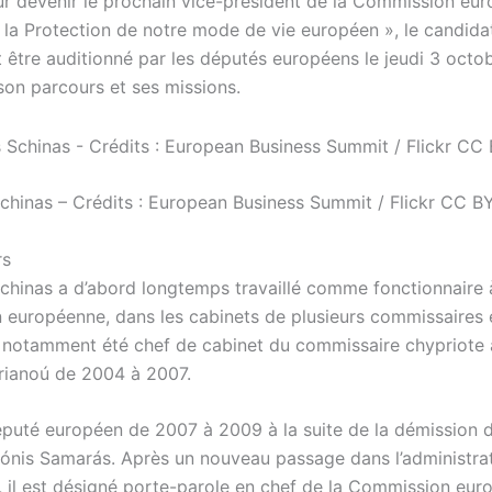
r devenir le prochain vice-président de la Commission eu
 la Protection de notre mode de vie européen », le candida
t être auditionné par les députés européens le jeudi 3 octo
on parcours et ses missions.
Schinas – Crédits : European Business Summit / Flickr CC B
rs
Schinas a d’abord longtemps travaillé comme fonctionnaire 
européenne, dans les cabinets de plusieurs commissaires 
 a notamment été chef de cabinet du commissaire chypriote 
rianoú de 2004 à 2007.
député européen de 2007 à 2009 à la suite de la démission 
ntónis Samarás. Après un nouveau passage dans l’administra
 il est désigné porte-parole en chef de la Commission eur