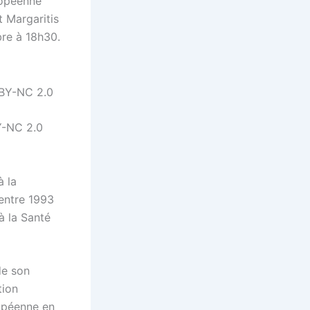
ropéenne
t Margaritis
bre à 18h30.
Y-NC 2.0
à la
entre 1993
à la Santé
de son
tion
opéenne en