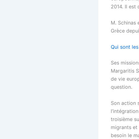
2014. Il est
M. Schinas 
Grèce depuis
Qui sont le
Ses mission
Margaritis 
de vie euro
question.
Son action s
l’intégratio
troisième su
migrants et 
besoin le ma