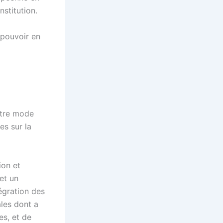
nstitution.
 pouvoir en
otre mode
es sur la
ion et
 et un
tégration des
ales dont a
es, et de