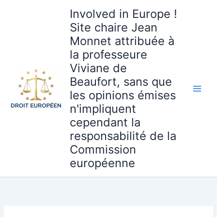
Aller
Involved in Europe !
au
Site chaire Jean
contenu
Monnet attribuée à
la professeure
Viviane de
Beaufort, sans que
les opinions émises
n'impliquent
cependant la
responsabilité de la
Commission
européenne