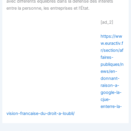
avec différents équilibres dans la défense des intérêts
entre la personne, les entreprises et l’État.
[ad_2]
https://ww
w.euractiv.f
r/section/af
faires-
publiques/n
ews/en-
donnant-
raison-a-
google-la-
cjue-
enterre-la-
vision-francaise-du-droit-a-loubli/