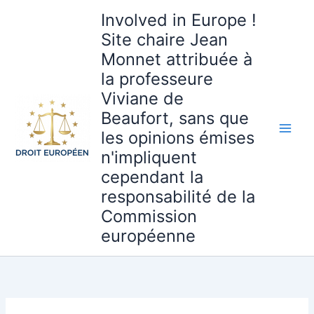
Aller
Involved in Europe !
au
Site chaire Jean
contenu
Monnet attribuée à
la professeure
Viviane de
Beaufort, sans que
les opinions émises
n'impliquent
cependant la
responsabilité de la
Commission
européenne