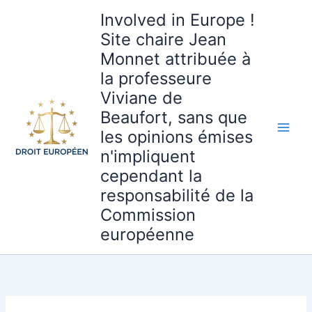
Aller
Involved in Europe !
au
Site chaire Jean
contenu
Monnet attribuée à
la professeure
Viviane de
Beaufort, sans que
les opinions émises
n'impliquent
cependant la
responsabilité de la
Commission
européenne