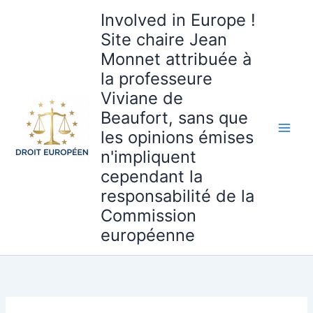
Aller
Involved in Europe !
au
Site chaire Jean
contenu
Monnet attribuée à
la professeure
Viviane de
Beaufort, sans que
les opinions émises
n'impliquent
cependant la
responsabilité de la
Commission
européenne