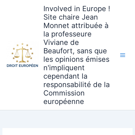
Aller
Involved in Europe !
au
Site chaire Jean
contenu
Monnet attribuée à
la professeure
Viviane de
Beaufort, sans que
les opinions émises
n'impliquent
cependant la
responsabilité de la
Commission
européenne