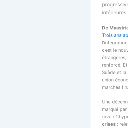
progressiv
intérieures.
De Maastric
Trois ans ap
l’intégratio
c’est le no
étrangères,
renforcé. Et
Suède et la 
union écon
marchés fin
Une décennie
marqué par
(avec Chypr
crises
: rej