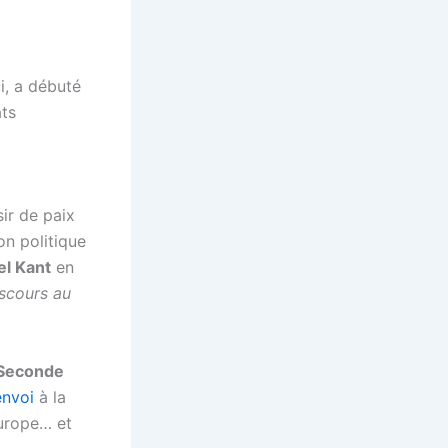
i, a débuté
ats
sir de paix
on politique
l Kant
en
scours au
Seconde
envoi
à la
Europe… et