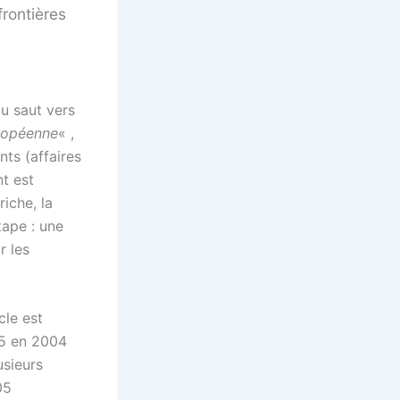
rontières
u saut vers
ropéenne
« ,
ts (affaires
t est
riche, la
tape : une
r les
cle est
25 en 2004
usieurs
05