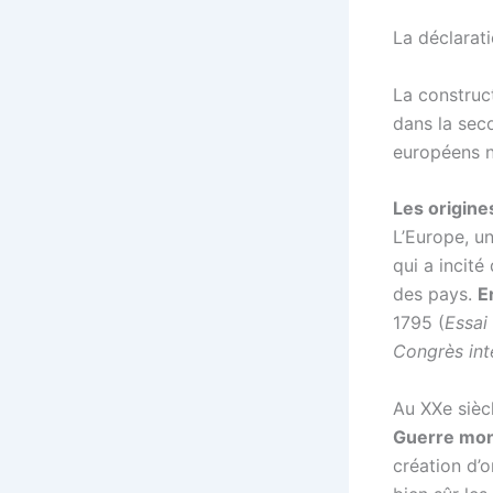
La déclarat
La construct
dans la seco
européens n
Les origine
L’Europe, un
qui a incité
des pays.
E
1795 (
Essai 
Congrès inte
Au XXe sièc
Guerre mon
création d’