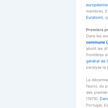
européenne
membres. E
Euratom)
, 
Premiers pr
Dans les an
commune (
abolit les d
frontières e
général de 
paralyse la
La décennie
l’euro), du 
des premiè
(1979).
Dans
Portugal, E