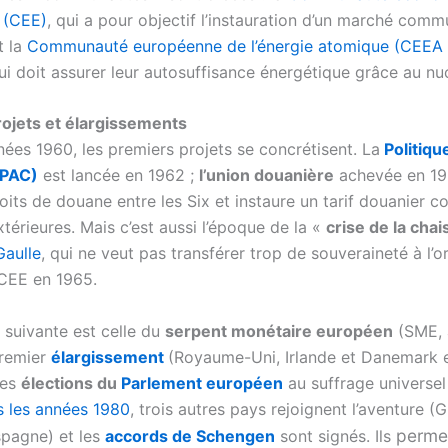
 (CEE)
, qui a pour objectif l’instauration d’un marché comm
t la
Communauté européenne de l’énergie atomique (CEEA
qui doit assurer leur autosuffisance énergétique grâce au nuc
ojets et élargissements
nées 1960, les premiers projets se concrétisent. La
Politiqu
PAC)
est lancée en 1962 ;
l’
union douanière
achevée en 196
roits de douane entre les Six et instaure un tarif douanier
xtérieures. Mais c’est aussi l’époque de la «
crise de la chai
Gaulle
, qui ne veut pas transférer trop de souveraineté à l’o
 CEE en 1965.
 suivante est celle du
serpent monétaire européen
(SME, 
premier
élargissement
(Royaume-Uni, Irlande et Danemark e
res
élections du
Parlement européen
au suffrage universel
 les années 1980
, trois autres pays rejoignent l’aventure (G
permet
spagne) et les
accords de Schengen
sont signés. Ils