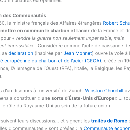
s Communautés européennes.
on des Communautés
0, le ministre français des Affaires étrangères
Robert Sch
e
mettre en commun le charbon et l’acier
de la France et d
, pour «
rendre la guerre non seulement impensable, mais
ent impossible
« . Considérée comme l’acte de naissance de
, sa
déclaration
(inspirée par
Jean Monnet
) ouvre la voie à 
 européenne du charbon et de l’acier (CECA)
, créée en 19
ance, l’Allemagne de l’Ouest (RFA), l’Italie, la Belgique, les P
.
s d’un discours à l’université de Zurich,
Winston Churchill
ava
ens à constituer «
une sorte d’États-Unis d’Europe
« … to
r le rôle du Royaume-Uni au sein de la future union !
rsuivent leurs discussions… et signent les
traités de Rome
les « communautés » sont créées : la
Communauté écono