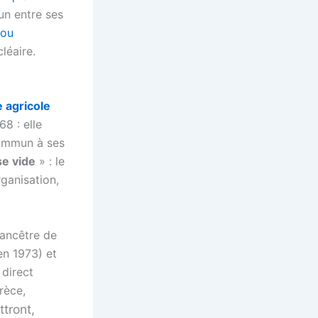
un entre ses
 ou
léaire.
e agricole
8 : elle
 commun à ses
se vide
» : le
rganisation,
ancêtre de
n 1973) et
 direct
rèce,
tront,