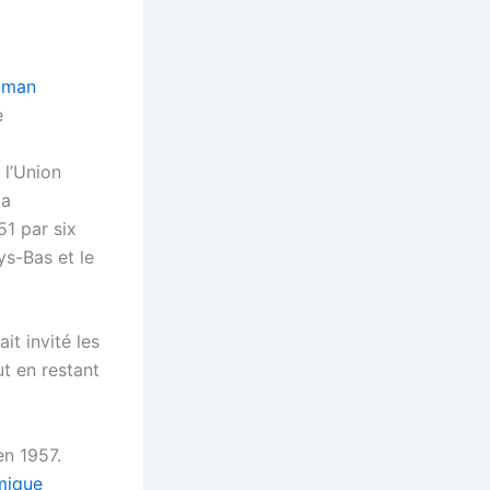
uman
e
 l’Union
la
51 par six
ays-Bas et le
it invité les
ut en restant
en 1957.
mique