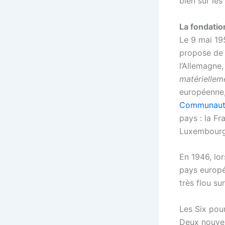
bien sûr le
La fondati
Le 9 mai 195
propose d
l’Allemagne
matériellem
européenne
Communauté
pays : la Fr
Luxembourg
En 1946, lor
pays europé
très flou su
Les Six pou
Deux nouvel