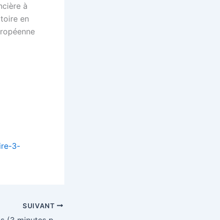
ncière à
atoire en
uropéenne
ire-3-
SUIVANT
Les élargissements (3 minutes pour comprendre l’Europe – n°9)