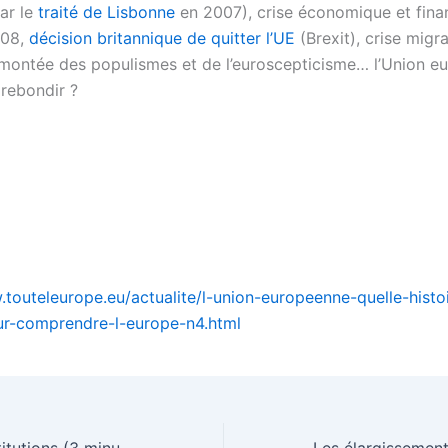
ar le
traité de Lisbonne
en 2007), crise économique et fina
008,
décision britannique de quitter l’UE
(Brexit), crise migr
montée des populismes et de l’euroscepticisme… l’Union e
 rebondir ?
.touteleurope.eu/actualite/l-union-europeenne-quelle-histo
ur-comprendre-l-europe-n4.html
Les traités et institutions (3 minutes pour comprendre l’Europe – n°7)