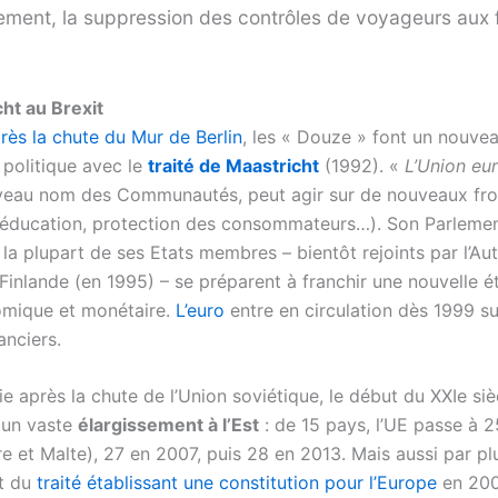
ement, la suppression des contrôles de voyageurs aux f
ht au Brexit
rès la chute du Mur de Berlin
, les « Douze » font un nouvea
n politique avec le
traité de Maastricht
(1992). «
L’Union eu
uveau nom des Communautés, peut agir sur de nouveaux fron
 éducation, protection des consommateurs…). Son Parlemen
 la plupart de ses Etats membres – bientôt rejoints par l’Aut
Finlande (en 1995) – se préparent à franchir une nouvelle é
omique et monétaire.
L’euro
entre en circulation dès 1999 su
anciers.
 après la chute de l’Union soviétique, le début du XXIe siè
 un vaste
élargissement à l’Est
: de 15 pays, l’UE passe à 
e et Malte), 27 en 2007, puis 28 en 2013. Mais aussi par pl
et du
traité établissant une constitution pour l’Europe
en 20