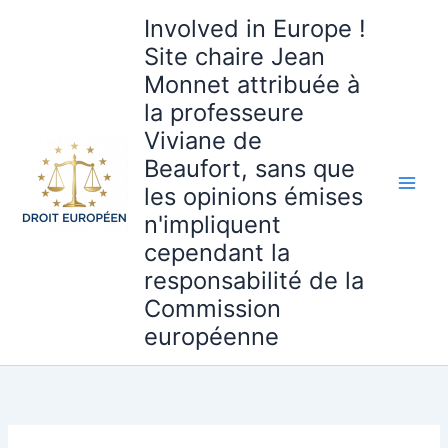
Aller
Involved in Europe !
au
Site chaire Jean
contenu
Monnet attribuée à
la professeure
Viviane de
Beaufort, sans que
les opinions émises
n'impliquent
cependant la
responsabilité de la
Commission
européenne