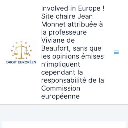
Aller
Involved in Europe !
au
Site chaire Jean
contenu
Monnet attribuée à
la professeure
Viviane de
Beaufort, sans que
les opinions émises
n'impliquent
cependant la
responsabilité de la
Commission
européenne