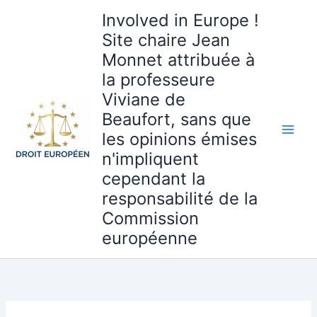
Aller
Involved in Europe !
au
Site chaire Jean
contenu
Monnet attribuée à
la professeure
Viviane de
Beaufort, sans que
les opinions émises
n'impliquent
cependant la
responsabilité de la
Commission
européenne