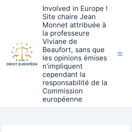
Aller
Involved in Europe !
au
Site chaire Jean
contenu
Monnet attribuée à
la professeure
Viviane de
Beaufort, sans que
les opinions émises
n'impliquent
cependant la
responsabilité de la
Commission
européenne