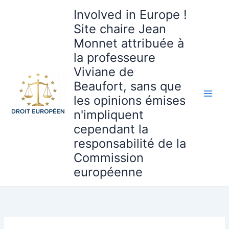
Aller
Involved in Europe !
au
Site chaire Jean
contenu
Monnet attribuée à
la professeure
Viviane de
Beaufort, sans que
les opinions émises
n'impliquent
cependant la
responsabilité de la
Commission
européenne