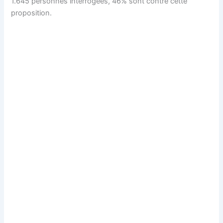
1.645 personnes interrogées, 46% sont contre cette
proposition.