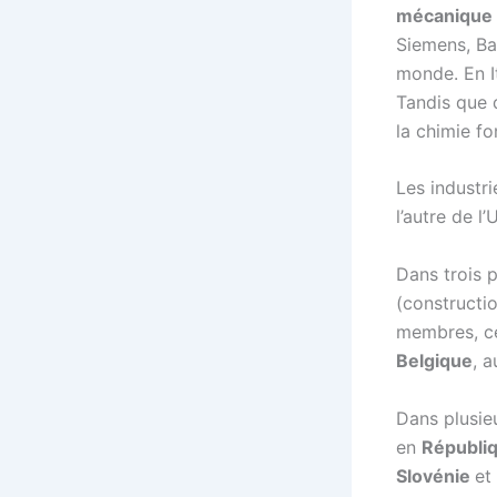
mécanique
Siemens, Ba
monde. En It
Tandis que 
la chimie fo
Les industr
l’autre de l
Dans trois p
(constructi
membres, ce
Belgique
, 
Dans plusieu
en
Républi
Slovénie
et