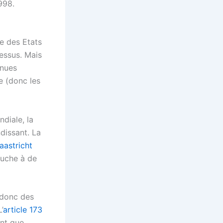
998.
ce des Etats
essus. Mais
enues
e (donc les
diale, la
dissant. La
aastricht
touche à de
 donc des
’
article 173
ent que