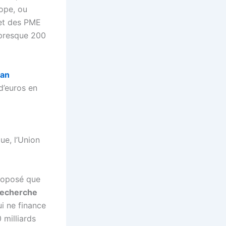
ope, ou
 et des PME
 presque 200
lan
d’euros en
ue, l’Union
roposé que
recherche
ui ne finance
 milliards