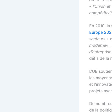
«
l’Union et
compétitivit
En 2010, la
Europe 202
secteurs
» e
moderne
« ,
d’entreprise
défis de la
L’UE soutien
les moyenne
et l’innovat
projets avec
De nombre
de la polit