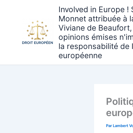
Aller
Involved in Europe ! 
au
Monnet attribuée à 
contenu
Viviane de Beaufort,
opinions émises n'i
la responsabilité de
européenne
Politi
europ
Par
Lambert Vo