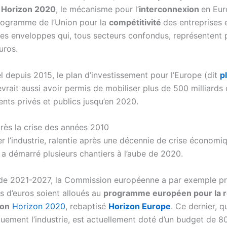
e
Horizon 2020
, le mécanisme pour l’
interconnexion
en Eur
rogramme de l’Union pour la
compétitivité
des entreprises
s enveloppes qui, tous secteurs confondus, représentent
uros.
l depuis 2015, le plan d’investissement pour l’Europe (dit
p
evrait aussi avoir permis de mobiliser plus de 500 milliards 
nts privés et publics jusqu’en 2020.
rès la crise des années 2010
r l’industrie, ralentie après une décennie de crise économiq
a démarré plusieurs chantiers à l’aube de 2020.
ode 2021-2027, la Commission européenne a par exemple p
ds d’euros soient alloués au
programme européen pour la 
ion
Horizon 2020
, rebaptisé
Horizon Europe
. Ce dernier, q
uement l’industrie, est actuellement doté d’un budget de 80