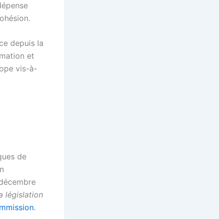
 dépense
cohésion.
ce depuis la
rmation et
rope vis-à-
iques de
on
 décembre
a législation
mmission
.