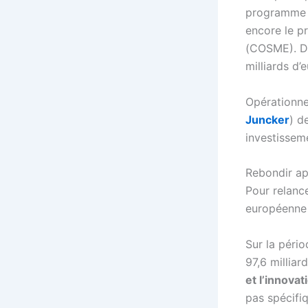
programm
encore le p
(COSME). De
milliards d’e
Opérationne
Juncker
) d
investisseme
Rebondir ap
Pour relance
européenne 
Sur la péri
97,6 milliar
et l’innovat
pas spécifiq