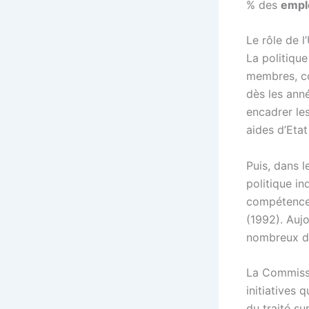
% des
empl
Le rôle de 
La politiqu
membres, co
dès les ann
encadrer le
aides d’Eta
Puis, dans 
politique i
compétence 
(1992). Aujo
nombreux d
La Commiss
initiatives 
du traité s