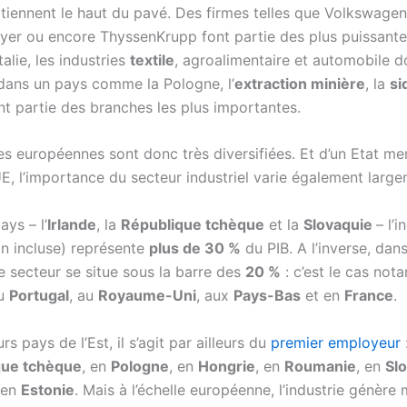
tiennent le haut du pavé. Des firmes telles que Volkswagen
yer ou encore ThyssenKrupp font partie des plus puissant
alie, les industries
textile
, agroalimentaire et automobile d
dans un pays comme la Pologne, l’
extraction minière
, la
si
nt partie des branches les plus importantes.
ies européennes sont donc très diversifiées. Et d’un Etat m
’UE, l’importance du secteur industriel varie également larg
ays – l’
Irlande
, la
République tchèque
et la
Slovaquie
– l’i
on incluse) représente
plus de 30 %
du PIB. A l’inverse, dan
 secteur se situe sous la barre des
20 %
: c’est le cas no
au
Portugal
, au
Royaume-Uni
, aux
Pays-Bas
et en
France
.
rs pays de l’Est, il s’agit par ailleurs du
premier employeur
:
que tchèque
, en
Pologne
, en
Hongrie
, en
Roumanie
, en
Sl
 en
Estonie
. Mais à l’échelle européenne, l’industrie génère