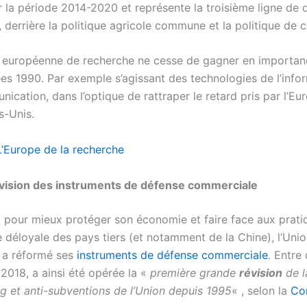
r la période 2014-2020 et représente la troisième ligne de
 derrière la politique agricole commune et la politique de 
e européenne de recherche ne cesse de gagner en importan
ées 1990. Par exemple s’agissant des technologies de l’info
ication, dans l’optique de rattraper le retard pris par l’Eu
s-Unis.
L’Europe de la recherche
vision des instruments de défense commerciale
e, pour mieux protéger son économie et faire face aux prat
 déloyale des pays tiers (et notamment de la Chine), l’Uni
 a réformé ses
instruments de défense commerciale
.
Entre
 2018, a ainsi été opérée la «
première grande
révision
de l
g et anti-subventions de l’Union depuis 1995
« , selon la
Co