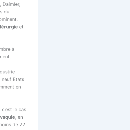
, Daimler,
es du
ominent.
dérurgie
et
embre à
ement.
ndustrie
s neuf Etats
tamment en
 c’est le cas
ovaquie
, en
 moins de 22