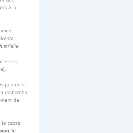
res à la
cument
érents
ustrielle
it
» des
e).
s petites et
la recherche
cement de
 le cadre
sion
, le