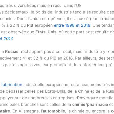
es très diversifiées mais en recul dans l’UE
s occidentaux, le poids de l’industrie tend à se réduire dep
cennies. Dans l’Union européenne, il est passé (constructio
5 % à 22 % du
PIB
européen
entre 1998 et 2018
. Une tenda
 est observée aux
Etats-Unis
, où cette part s’est réduite
de
et 2017
.
 la
Russie
n’échappent pas à ce recul, mais l’industrie y re
ectivement 41 et 32 % du PIB en 2018. Par ailleurs, des tec
s parfois agressives leur permettent de renforcer leur pré
a
fabrication
industrielle européenne reste néanmoins très 
de dépasser celles des Etats-Unis, de la Chine et de la Russ
’appuyer sur de nombreuses entreprises d’envergure mondial
principales branches sont celles de la
chimie
/
pharmacie
et
taire
. En Allemagne, l’
automobile
, la chimie ou encore la
c