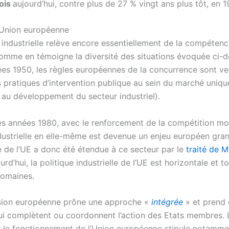
ois
aujourd’hui, contre plus de 27 % vingt ans plus tôt, en 1
l’Union européenne
e industrielle relève encore essentiellement de la compéten
mme en témoigne la diversité des situations évoquée ci-d
ées 1950, les règles européennes de la concurrence sont v
s pratiques d’intervention publique au sein du marché uniqu
t au développement du secteur industriel).
les années 1980, avec le renforcement de la compétition mon
ndustrielle en elle-même est devenue un enjeu européen gran
de l’UE a donc été étendue à ce secteur par le
traité de M
urd’hui, la politique industrielle de l’UE est horizontale et 
omaines.
ion européenne prône une approche «
intégrée
» et prend
qui complètent ou coordonnent l’action des Etats membres. L
ur le fonctionnement de l’Union européenne stipule notamm