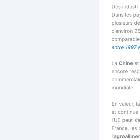
Des industri
Dans les pay
plusieurs dé
d’environ 2
comparable
entre 1997 
La
Chine
et
encore resp
commerciale
mondiale.
En valeur, l
et continue 
l’UE peut s
France, les 
l’
agroalimen