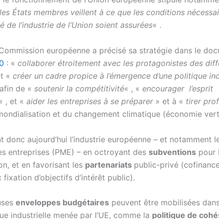
 les États membres veillent à ce que les conditions nécessai
é de l’industrie de l’Union soient assurées
« .
 Commission européenne a précisé sa stratégie dans le do
0
: «
collaborer étroitement avec les protagonistes des diff
t «
créer un
cadre propice à l’émergence d’une politique ind
 afin de «
soutenir la compétitivité
« , «
encourager l’esprit
« , et «
aider les entreprises à se préparer
» et à «
tirer prof
 mondialisation et du changement climatique (économie vert
t donc aujourd’hui l’industrie européenne – et notamment le
s entreprises (PME) – en octroyant des
subventions
pour 
ion, et en favorisant les
partenariats
public-privé (cofinan
 fixation d’objectifs d’intérêt public).
uses
enveloppes budgétaires
peuvent être mobilisées dans
ique industrielle menée par l’UE, comme la
politique de cohé