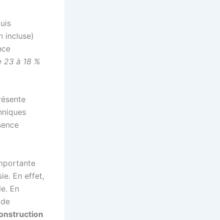
uis
n incluse)
nce
 23 à 18 %
présente
hniques
sence
importante
ie. En effet,
e. En
 de
onstruction