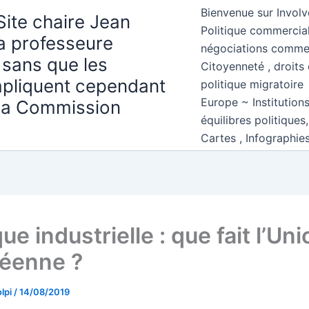
Bienvenue sur Involv
Site chaire Jean
Politique commercial
la professeure
négociations comme
 sans que les
Citoyenneté , droits 
mpliquent cependant
politique migratoire
Europe ~ Institution
 la Commission
équilibres politiques
Cartes , Infographie
que industrielle : que fait l’Un
éenne ?
lpi
/
14/08/2019