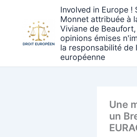
Aller
Involved in Europe ! 
au
Monnet attribuée à 
contenu
Viviane de Beaufort,
opinions émises n'i
la responsabilité de
européenne
Une m
un Br
EURAC