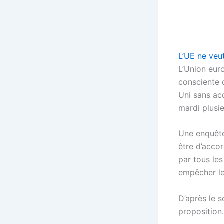
L’UE ne veut
L’Union eur
consciente q
Uni sans acc
mardi plusi
Une enquête
être d’accor
par tous le
empêcher le
D’après le s
proposition.