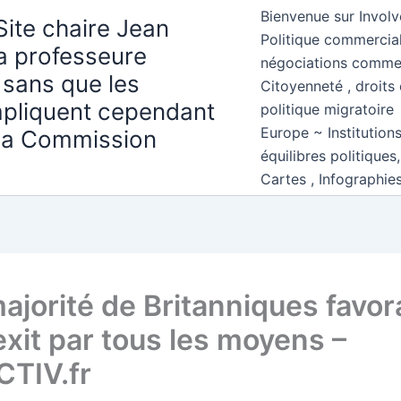
Bienvenue sur Involv
Site chaire Jean
Politique commercial
la professeure
négociations comme
 sans que les
Citoyenneté , droits 
mpliquent cependant
politique migratoire
Europe ~ Institution
 la Commission
équilibres politiques
Cartes , Infographie
ajorité de Britanniques favor
exit par tous les moyens –
TIV.fr