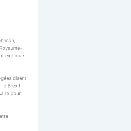
ohnson,
le Royaume-
ont expliqué
ogées disent
 le Brexit
saire pour
ette