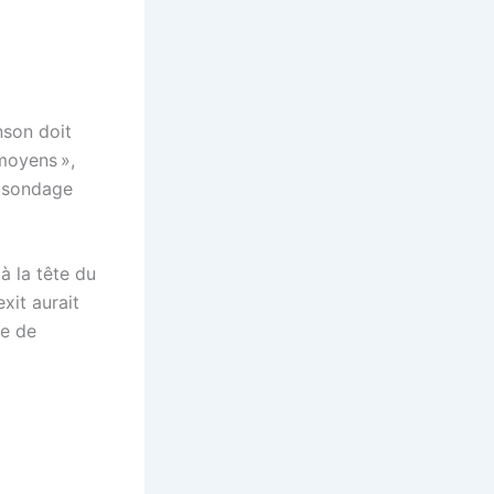
nson doit
moyens »,
n sondage
à la tête du
xit aurait
ue de