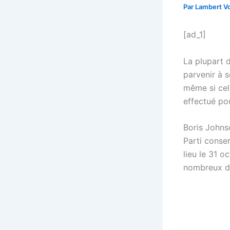
Par
Lambert Vo
[ad_1]
La plupart 
parvenir à 
même si cel
effectué po
Boris Johnso
Parti conse
lieu le 31 
nombreux dé