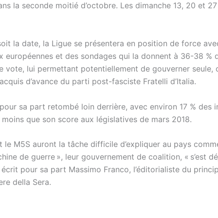
ans la seconde moitié d’octobre. Les dimanche 13, 20 et 27
oit la date, la Ligue se présentera en position de force av
aux européennes et des sondages qui la donnent à 36-38 % 
de vote, lui permettant potentiellement de gouverner seule,
 acquis d’avance du parti post-fasciste Fratelli d’Italia.
pour sa part retombé loin derrière, avec environ 17 % des i
é moins que son score aux législatives de mars 2018.
t le M5S auront la tâche difficile d’expliquer au pays comm
ine de guerre », leur gouvernement de coalition, « s’est dé
 écrit pour sa part Massimo Franco, l’éditorialiste du princi
ere della Sera.