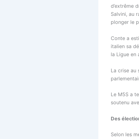
d’extrême d
Salvini, au 
plonger le 
Conte a esti
italien sa d
la Ligue en 
La crise au 
parlementair
Le M5S a ten
soutenu ave
Des électio
Selon les mé