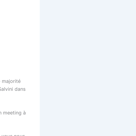
e majorité
Salvini dans
un meeting à