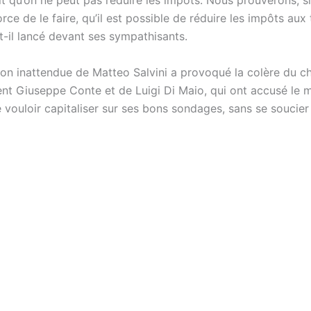
it qu’on ne peut pas réduire les impôts. Nous prouverons, s
rce de le faire, qu’il est possible de réduire les impôts aux 
a-t-il lancé devant ses sympathisants.
ion inattendue de Matteo Salvini a provoqué la colère du c
t Giuseppe Conte et de Luigi Di Maio, qui ont accusé le m
de vouloir capitaliser sur ses bons sondages, sans se soucie