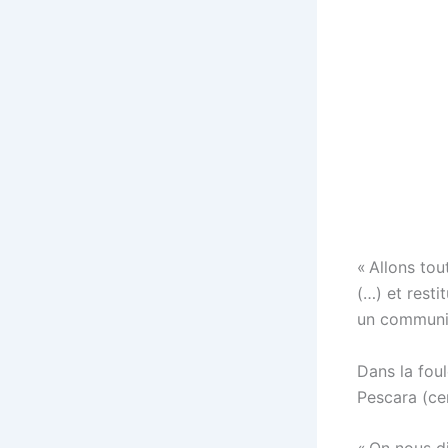
« Allons tou
(…) et resti
un communiq
Dans la fou
Pescara (ce