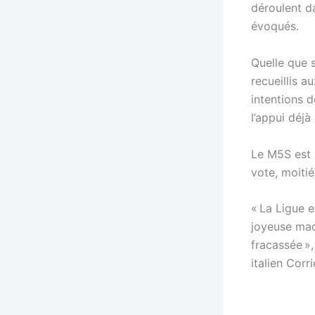
déroulent d
évoqués.
Quelle que s
recueillis 
intentions 
l’appui déjà
Le M5S est 
vote, moiti
« La Ligue e
joyeuse mach
fracassée »,
italien Corri