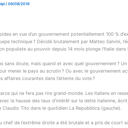
lpi
/
09/08/2019
apides en vue d’un gouvernement potentiellement 100 % d’e
quipe technique ? Décidé brutalement par Matteo Salvini, l’
ion populiste au pouvoir depuis 14 mois plonge l’Italie dans l
ns sans doute, mais quand et avec quel gouvernement ? Un 
our mener le pays au scrutin ? Ou avec le gouvernement ac
s affaires courantes dans l’attente du vote ?
farce qui ne fera pas rire grand-monde. Les Italiens en ress
 avec la hausse des taux d’intérêt sur la dette italienne, écrit
ste Claudio Tito dans le quotidien La Repubblica (gauche).
 chef de l’extrême droite a été brutale et a pris de court s