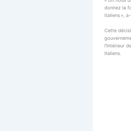
« On nous d
donnez la fo
italiens », 
Cette décis
gouvernemen
l’Intérieur 
Italiens.