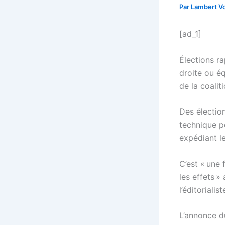
Par
Lambert Vo
[ad_1]
Élections r
droite ou é
de la coalit
Des électio
technique p
expédiant le
C’est « une 
les effets »
l’éditoriali
L’annonce du