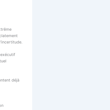
xtrême
éclatement
’incertitude.
exécutif
tuel
entent déjà
on