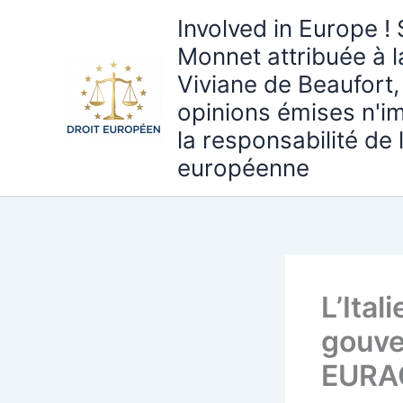
Aller
Involved in Europe ! 
au
Monnet attribuée à 
contenu
Viviane de Beaufort,
opinions émises n'i
la responsabilité de
européenne
L’Ital
gouve
EURAC