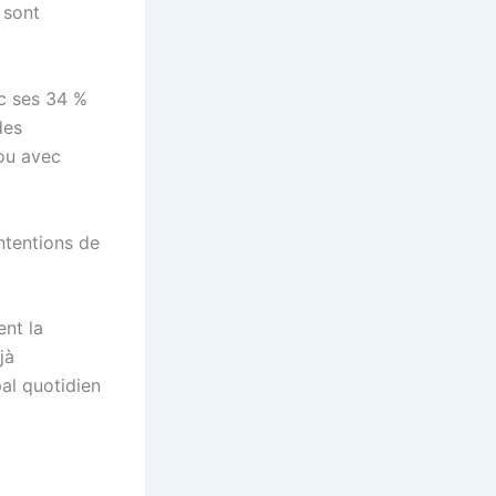
 sont
ec ses 34 %
des
 ou avec
ntentions de
ent la
jà
pal quotidien