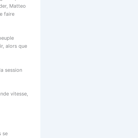
der, Matteo
e faire
 peuple
r, alors que
la session
ande vitesse,
s se