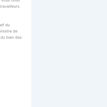
i vous nous
travailleurs
hef du
inistre de
r du bien des