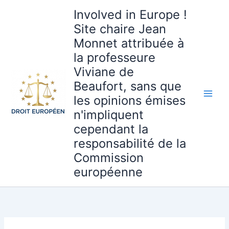
Aller
Involved in Europe !
au
Site chaire Jean
contenu
Monnet attribuée à
la professeure
Viviane de
Beaufort, sans que
les opinions émises
n'impliquent
cependant la
responsabilité de la
Commission
européenne