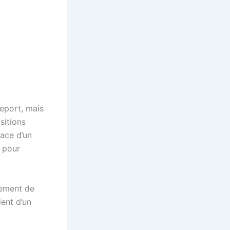
report, mais
sitions
nace d’un
t pour
uement de
ent d’un