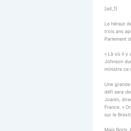
[ad_1]
Le héraut d
trois ans ap
Parlement d
« Là où il y
Johnson dur
ministre ce 
Une grande 
défi sera d
Joanin, dir
France. « Or
sur le Brexi
Mais Boris 