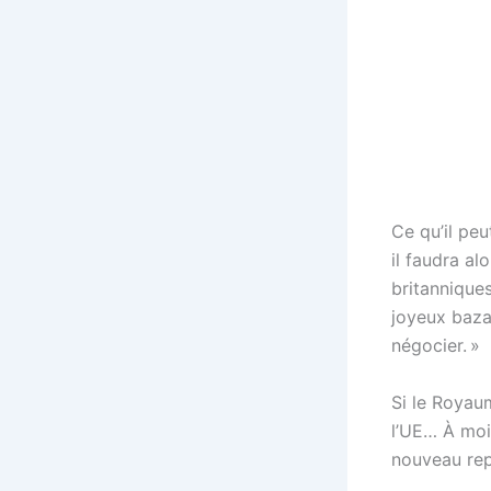
Ce qu’il peu
il faudra a
britannique
joyeux bazar
négocier. »
Si le Royaum
l’UE… À moi
nouveau rep