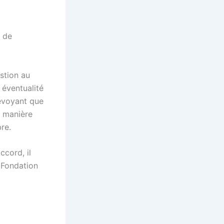
é de
estion au
éventualité
révoyant que
e manière
re.
ccord, il
a Fondation