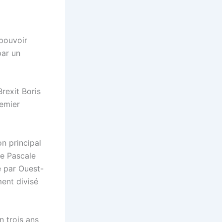
 pouvoir
par un
Brexit Boris
remier
n principal
me Pascale
e par Ouest-
ment divisé
n trois ans