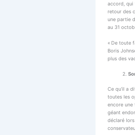
accord, qui
retour des c
une partie d
au 31 octob
« De toute f
Boris Johnso
plus des va
So
Ce qu’il a d
toutes les o
encore une 
géant endorm
déclaré lors
conservateur