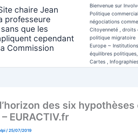
Bienvenue sur Involv
Site chaire Jean
Politique commercial
la professeure
négociations comme
 sans que les
Citoyenneté , droits 
mpliquent cependant
politique migratoire
Europe ~ Institution
 la Commission
équilibres politiques
Cartes , Infographie
d’horizon des six hypothèses
t – EURACTIV.fr
lpi
/
25/07/2019