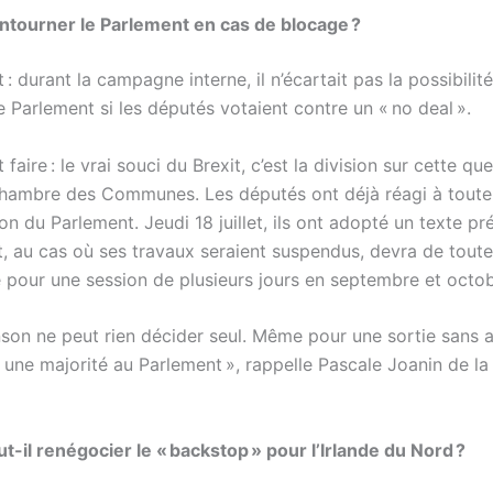
ntourner le Parlement en cas de blocage ?
it : durant la campagne interne, il n’écartait pas la possibilit
 Parlement si les députés votaient contre un « no deal ».
 faire : le vrai souci du Brexit, c’est la division sur cette qu
Chambre des Communes. Les députés ont déjà réagi à toute 
n du Parlement. Jeudi 18 juillet, ils ont adopté un texte p
t, au cas où ses travaux seraient suspendus, devra de tout
é pour une session de plusieurs jours en septembre et octob
nson ne peut rien décider seul. Même pour une sortie sans a
r une majorité au Parlement », rappelle Pascale Joanin de l
t-il renégocier le « backstop » pour l’Irlande du Nord ?