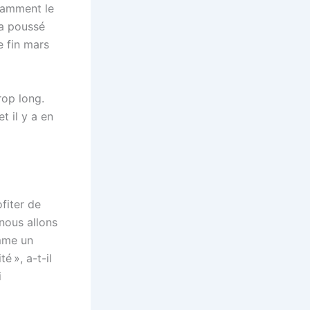
otamment le
 a poussé
e fin mars
rop long.
t il y a en
ofiter de
 nous allons
omme un
é », a-t-il
i