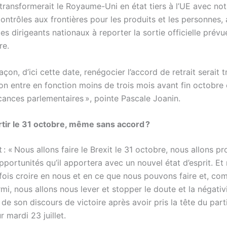
 transformerait le Royaume-Uni en état tiers à l’UE avec n
ontrôles aux frontières pour les produits et les personnes,
es dirigeants nationaux à reporter la sortie officielle prévu
re.
açon, d’ici cette date, renégocier l’accord de retrait serait t
n entre en fonction moins de trois mois avant fin octobre e
cances parlementaires », pointe Pascale Joanin.
rtir le 31 octobre, même sans accord ?
it : « Nous allons faire le Brexit le 31 octobre, nous allons pr
pportunités qu’il apportera avec un nouvel état d’esprit. Et
fois croire en nous et en ce que nous pouvons faire et, c
i, nous allons nous lever et stopper le doute et la négativit
 de son discours de victoire après avoir pris la tête du part
 mardi 23 juillet.