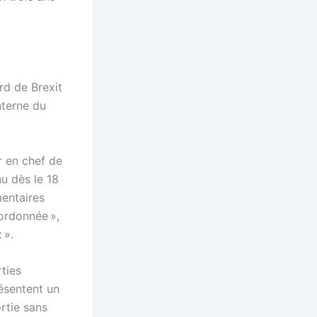
ord de Brexit
nterne du
ur en chef de
nu dès le 18
mentaires
 ordonnée »,
 ».
rties
résentent un
ortie sans