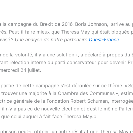
e la campagne du Brexit de 2016, Boris Johnson, arrive au
rès. Peut-il faire mieux que Theresa May qui était bloquée 
ivisé ?
Une analyse de notre partenaire
Ouest-France
.
 a de la volonté, il y a une solution », a déclaré à propos du 
ant l’élection interne du parti conservateur pour devenir P
mercredi 24 juillet.
partie de cette campagne s’est déroulée sur ce thème. « So
e trouver une majorité à la Chambre des Communes », esti
ectrice générale de la Fondation Robert Schuman, interrogé
, il n’y a pas eu de nouvelle élection et c’est le même Parle
t que celui auquel à fait face Theresa May. »
Johnson peut-il obtenir un autre résultat que Theresa May e