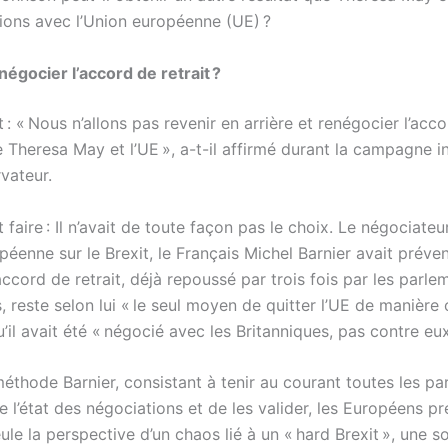
ions avec l’Union européenne (UE) ?
égocier l’accord de retrait ?
it : « Nous n’allons pas revenir en arrière et renégocier l’acc
 Theresa May et l’UE », a-t-il affirmé durant la campagne i
vateur.
t faire : Il n’avait de toute façon pas le choix. Le négociate
péenne sur le Brexit, le Français Michel Barnier avait préve
l’accord de retrait, déjà repoussé par trois fois par les parle
, reste selon lui « le seul moyen de quitter l’UE de manière
’il avait été « négocié avec les Britanniques, pas contre eux
éthode Barnier, consistant à tenir au courant toutes les pa
 l’état des négociations et de les valider, les Européens p
eule la perspective d’un chaos lié à un « hard Brexit », une s