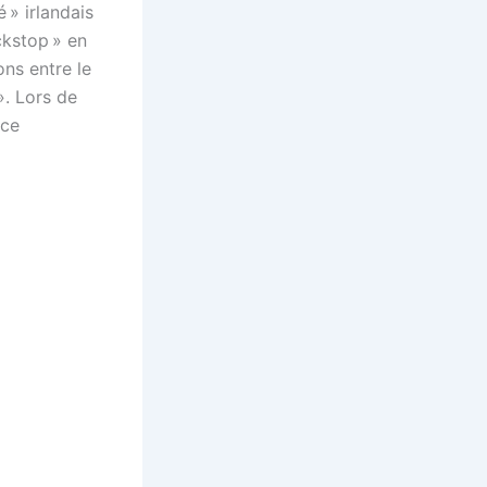
é » irlandais
ckstop » en
ons entre le
». Lors de
 ce