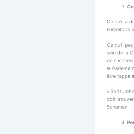
Co
Ce qu’il a d
suspendre le
Ce qu’il peut
sein de la 
de suspensio
le Parlemen
être rappel
« Boris Joh
doit trouve
Schuman.
Peu