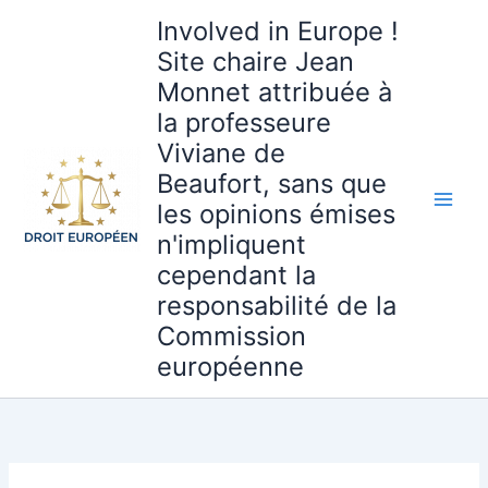
Aller
Involved in Europe !
au
Site chaire Jean
contenu
Monnet attribuée à
la professeure
Viviane de
Beaufort, sans que
les opinions émises
n'impliquent
cependant la
responsabilité de la
Commission
européenne