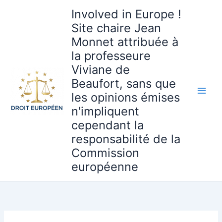
Aller
Involved in Europe !
au
Site chaire Jean
contenu
Monnet attribuée à
la professeure
Viviane de
Beaufort, sans que
les opinions émises
n'impliquent
cependant la
responsabilité de la
Commission
européenne