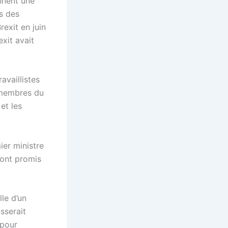
nnent une
s des
rexit en juin
xit avait
availlistes
 membres du
et les
ier ministre
, ont promis
lle d’un
sserait
 pour