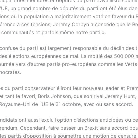
plupart des membres et députés du parti travailliste soutie
l’UE, un grand nombre de députés du parti ont été élus dan
ions où la population a majoritairement voté en faveur du B
férence à ces tensions, Jeremy Corbyn a concédé que le Bre
s communautés et parfois même notre parti ».
confuse du parti est largement responsable du déclin des tr
 des élections européennes de mai. La moitié des 500 000
tournée vers d’autres partis pro-européens comme les Verts 
mocrates.
 du parti conservateur éliront leur nouveau leader et Prem
t et tant le favori, Boris Johnson, que son rival Jeremy Hunt
e Royaume-Uni de l’UE le 31 octobre, avec ou sans accord.
didats ont aussi exclu l’option d’élections anticipées ou ce
rendum. Cependant, faire passer un Brexit sans accord pou
les partis d’opposition à soumettre une motion de censure