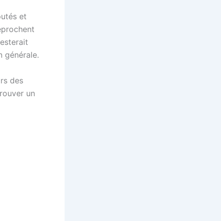
putés et
reprochent
esterait
n générale.
ors des
rouver un