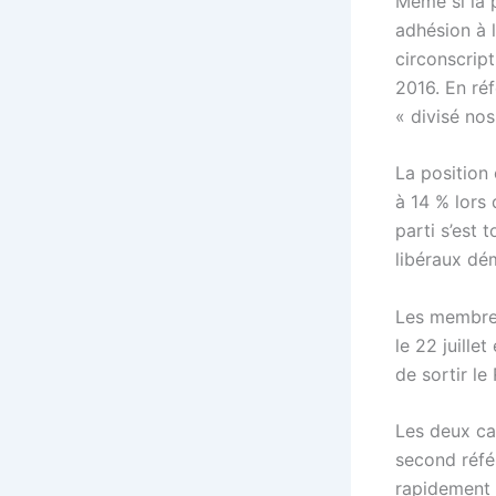
Même si la 
adhésion à 
circonscript
2016. En ré
« divisé no
La position 
à 14 % lors
parti s’est 
libéraux dé
Les membres
le 22 juille
de sortir l
Les deux can
second réfé
rapidement 