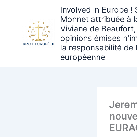
Aller
Involved in Europe ! 
au
Monnet attribuée à 
contenu
Viviane de Beaufort,
opinions émises n'i
la responsabilité de
européenne
Jerem
nouve
EURAC