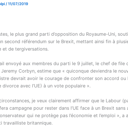
lpi
/
11/07/2019
istes, le plus grand parti d’opposition du Royaume-Uni, sout
n second référendum sur le Brexit, mettant ainsi fin à plus
e et de tergiversations.
l envoyé aux membres du parti le 9 juillet, le chef de file 
es, Jeremy Corbyn, estime que « quiconque deviendra le nou
istre devrait avoir le courage de confronter son accord ou 
 divorce avec l’UE) à un vote populaire ».
irconstances, je veux clairement affirmer que le Labour (pa
) fera campagne pour rester dans l’UE face à un Brexit sans
nservateur qui ne protège pas l’économie et l’emploi », a a
i travailliste britannique.