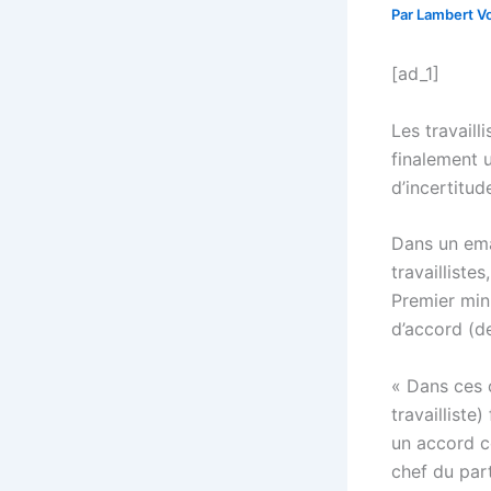
Par
Lambert Vo
[ad_1]
Les travaill
finalement u
d’incertitud
Dans un emai
travaillist
Premier min
d’accord (de
« Dans ces c
travailliste
un accord co
chef du part