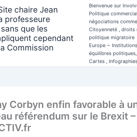
Bienvenue sur Involv
Site chaire Jean
Politique commercial
la professeure
négociations comme
 sans que les
Citoyenneté , droits 
mpliquent cependant
politique migratoire
Europe ~ Institution
 la Commission
équilibres politiques
Cartes , Infographie
y Corbyn enfin favorable à u
au référendum sur le Brexit –
TIV.fr