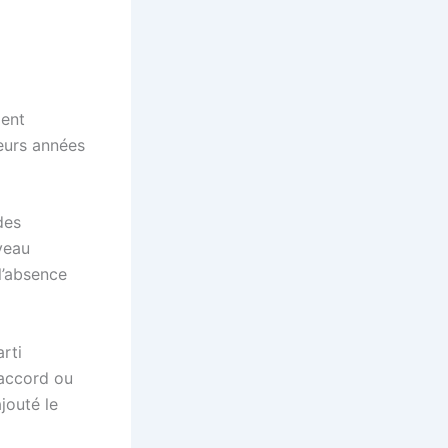
ient
ieurs années
des
veau
l’absence
rti
 accord ou
jouté le