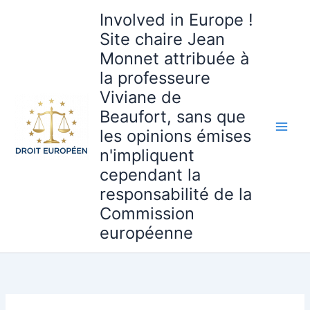
Aller
Involved in Europe !
au
Site chaire Jean
contenu
Monnet attribuée à
la professeure
Viviane de
Beaufort, sans que
les opinions émises
n'impliquent
cependant la
responsabilité de la
Commission
européenne