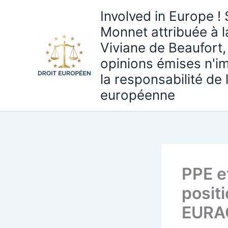
Aller
Involved in Europe ! 
au
Monnet attribuée à 
contenu
Viviane de Beaufort,
opinions émises n'i
la responsabilité de
européenne
PPE e
posit
EURAC