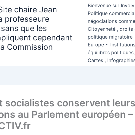
Bienvenue sur Involv
Site chaire Jean
Politique commercial
la professeure
négociations comme
 sans que les
Citoyenneté , droits 
mpliquent cependant
politique migratoire
Europe ~ Institution
 la Commission
équilibres politiques
Cartes , Infographie
t socialistes conservent leur
ions au Parlement européen –
TIV.fr