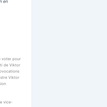
n en
e voter pour
ti de Viktor
ovocations
stre Viktor
sion
e vice-