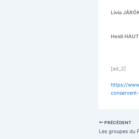
Lívia JÁRÓ
Heidi HAU
[ad_2]
https://www
conservent-
PRÉCÉDENT