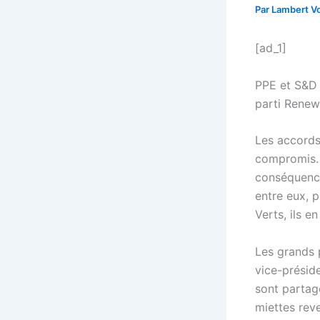
Par
Lambert Vo
[ad_1]
PPE et S&D 
parti Renew 
Les accords
compromis. M
conséquence
entre eux, p
Verts, ils e
Les grands 
vice-préside
sont partagé
miettes rev