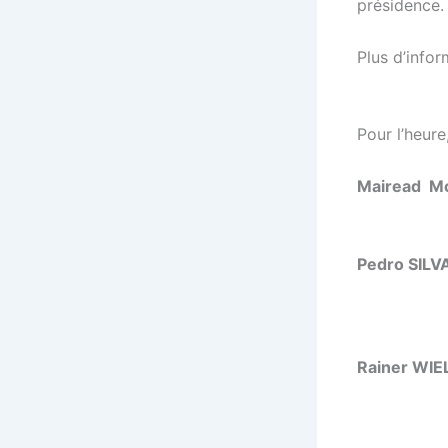
présidence.
Plus d’infor
Pour l’heur
Mairead M
Pedro SILV
Rainer WIE