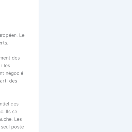
uropéen. Le
rts.
ement des
r les
nt négocié
arti des
ntiel des
. Ils se
auche. Les
 seul poste