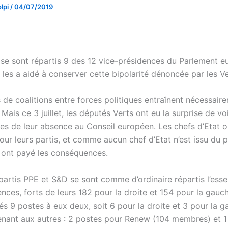
lpi
/
04/07/2019
se sont répartis 9 des 12 vice-présidences du Parlement e
les a aidé à conserver cette bipolarité dénoncée par les Ve
 de coalitions entre forces politiques entraînent nécessair
ais ce 3 juillet, les députés Verts ont eu la surprise de voi
s de leur absence au Conseil européen. Les chefs d’Etat o
our leurs partis, et comme aucun chef d’Etat n’est issu du p
n ont payé les conséquences.
partis PPE et S&D se sont comme d’ordinaire répartis l’esse
nces, forts de leurs 182 pour la droite et 154 pour la gauche
s 9 postes à eux deux, soit 6 pour la droite et 3 pour la g
enant aux autres : 2 postes pour Renew (104 membres) et 1