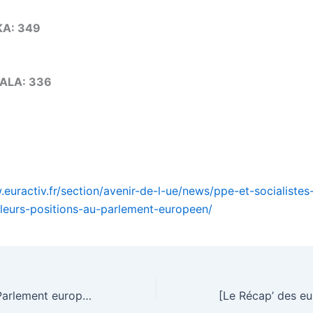
KA: 349
TALA: 336
.euractiv.fr/section/avenir-de-l-ue/news/ppe-et-socialistes
leurs-positions-au-parlement-europeen/
Les groupes du Parlement européen : Les Verts/Alliance libre européenne (ALE)