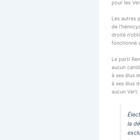
pour les Ve
Les autres p
de l’hémicyc
droite n’obt
fonctionné 
Le parti Ren
aucun candid
à ses élus 
à ses élus d
aucun Vert.
Élec
la d
excl