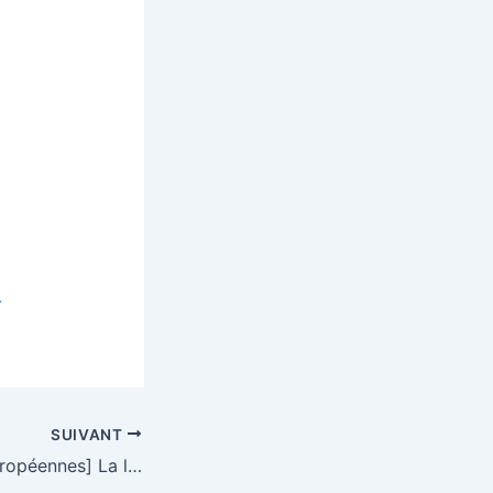
-
SUIVANT
[Le Récap’ des européennes] La liste des futurs dirigeants de l’UE se précise