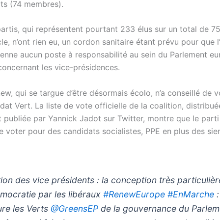
rts (74 membres).
artis, qui représentent pourtant 233 élus sur un total de 75
le, n’ont rien eu, un cordon sanitaire étant prévu pour que 
ienne aucun poste à responsabilité au sein du Parlement eur
concernant les vice-présidences.
ew, qui se targue d’être désormais écolo, n’a conseillé de 
at Vert. La liste de vote officielle de la coalition, distrib
et publiée par Yannick Jadot sur Twitter, montre que le part
e voter pour des candidats socialistes, PPE en plus des sie
tion des vice présidents : la conception très particuliè
émocratie par les libéraux
#RenewEurope
#EnMarche
:
ure les Verts
@GreensEP
de la gouvernance du Parlem