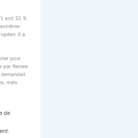
1, soit 32 %
l’extrême-
opéen. Il a
voter pour
uée par Renew
i demandait
ns, mais
re de
ent.