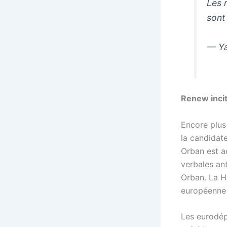
Les 
sont 
— Ya
Renew incit
Encore plus
la candidate
Orban est a
verbales an
Orban. La H
européenne q
Les eurodép