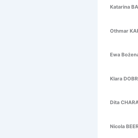
Katarina B
Othmar KA
Ewa Bożen
Klara DOBR
Dita CHAR
Nicola BEE