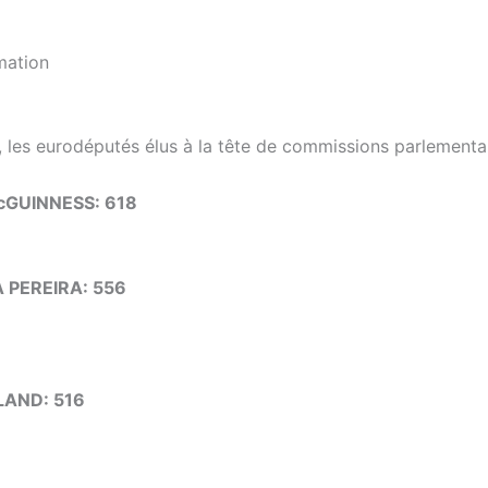
mation
e, les eurodéputés élus à la tête de commissions parlementa
cGUINNESS: 618
A PEREIRA: 556
LAND: 516