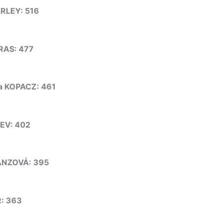
ARLEY: 516
RAS: 477
a KOPACZ: 461
EV: 402
ANZOVÁ: 395
R: 363