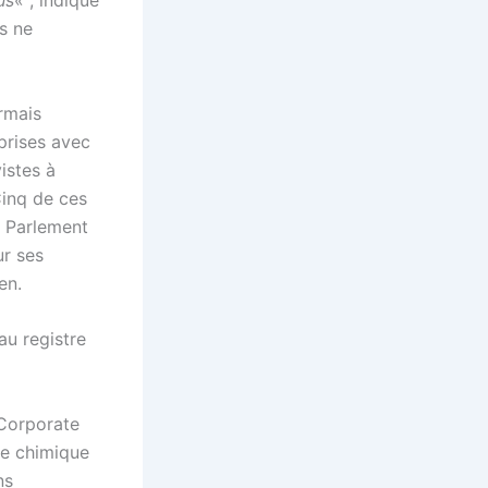
us
« , indique
es ne
ormais
prises avec
istes à
Cinq de ces
u Parlement
ur ses
en.
au registre
 Corporate
ie chimique
ns