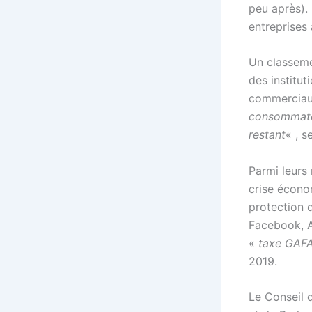
peu après). 
entreprises 
Un classeme
des institut
commerciau
consommateu
restant
« , s
Parmi leurs 
crise économ
protection 
Facebook, A
«
taxe GAF
2019.
Le
Conseil 