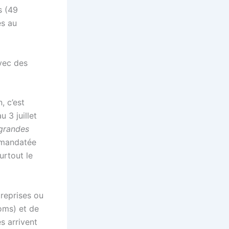
s (49
és au
vec des
, c’est
 3 juillet
 grandes
 mandatée
urtout le
reprises ou
coms) et de
s arrivent