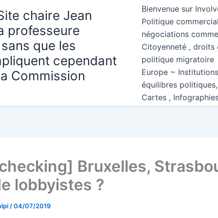
Bienvenue sur Involv
Site chaire Jean
Politique commercial
la professeure
négociations comme
 sans que les
Citoyenneté , droits 
mpliquent cependant
politique migratoire
Europe ~ Institution
 la Commission
équilibres politiques
Cartes , Infographie
 checking] Bruxelles, Strasbo
de lobbyistes ?
lpi
/
04/07/2019