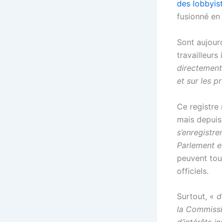
des lobbyis
fusionné en
Sont aujour
travailleur
directement
et sur les p
Ce registre 
mais depuis
s’enregistre
Parlement 
peuvent tou
officiels.
Surtout, «
d
la Commissi