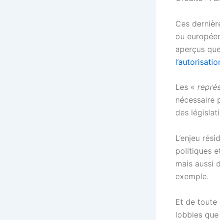
Ces dernière
ou européen
aperçus que
l’autorisati
Les «
représ
nécessaire p
des législat
L’enjeu rés
politiques e
mais aussi 
exemple.
Et de toute 
lobbies que