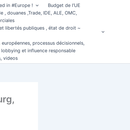
ed in #Europe !
Budget de l’UE
e , douanes ,Trade, IDE, ALE, OMC,
rciales
et libertés publiques , état de droit ~
s européennes, processus décisionnels,
, lobbying et influence responsable
s, videos
urg,