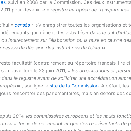
tes
, suivi en 2008 par la Commission. Ces deux instruments
 2011 pour devenir le «
registre européen de transparence
« 
d’hui «
censés
» s’y enregistrer toutes les organisations et t
s indépendants qui mènent des activités «
dans le but d’influ
 ou indirectement sur l’élaboration ou la mise en œuvre des
rocessus de décision des institutions de l’Union
« .
reste facultatif (contrairement au répertoire français, lire c
 son ouverture le 23 juin 2011, «
les organisations et perso
r dans le registre avant de solliciter une accréditation aupr
européen
« , souligne le
site de la Commission
. A défaut, les
jours rencontrer des parlementaires, mais en dehors des co
epuis 2014, les commissaires européens et les hauts foncti
on sont tenus de ne rencontrer que des représentants de 