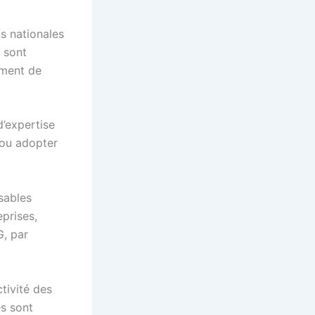
ns nationales
 sont
ement de
d’expertise
/ou adopter
sables
eprises,
G, par
tivité des
s sont