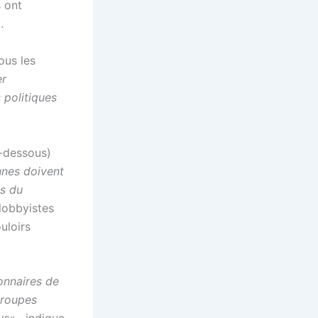
 ont
.
ous les
er
 politiques
i-dessous)
nnes doivent
ès du
 lobbyistes
uloirs
onnaires de
groupes