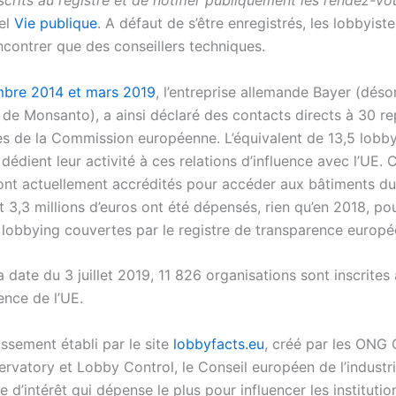
nscrits au registre et de notifier publiquement les rendez-vo
iel
Vie publique
. A défaut de s’être enregistrés, les lobbyist
ncontrer que des conseillers techniques.
mbre 2014 et mars 2019
, l’entreprise allemande Bayer (dés
e de Monsanto), a ainsi déclaré des contacts directs à 30 re
 de la Commission européenne. L’équivalent de 13,5 lobby
dédient leur activité à ces relations d’influence avec l’UE. 
nt actuellement accrédités pour accéder aux bâtiments d
 3,3 millions d’euros ont été dépensés, rien qu’en 2018, po
e lobbying couvertes par le registre de transparence europé
la date du 3 juillet 2019,
11 826 organisations
sont inscrites 
ence de l’UE.
ssement établi par le site
lobbyfacts.eu
, créé par les ONG
rvatory et Lobby Control, le Conseil européen de l’industr
e d’intérêt qui dépense le plus pour influencer les institutio