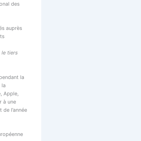
ional des
rés auprès
ts
le tiers
 pendant la
 la
, Apple,
r à une
t de l’année
européenne