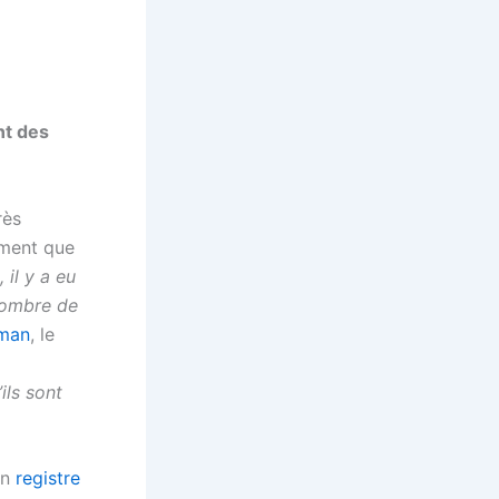
nt des
rès
mment que
 il y a eu
nombre de
eman
, le
ils sont
un
registre