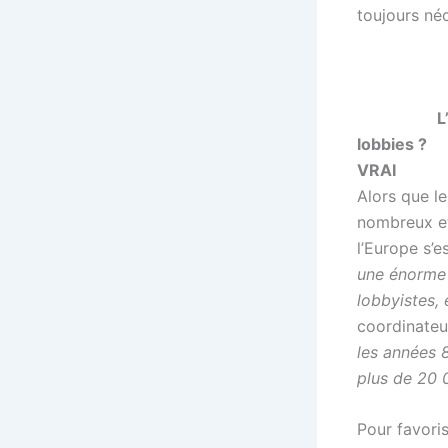
toujours né
L
lobbies ?
VRAI
Alors que le
nombreux et
l’Europe s’
une énorme 
lobbyistes, 
coordinateu
les années 8
plus de 20 
Pour favori