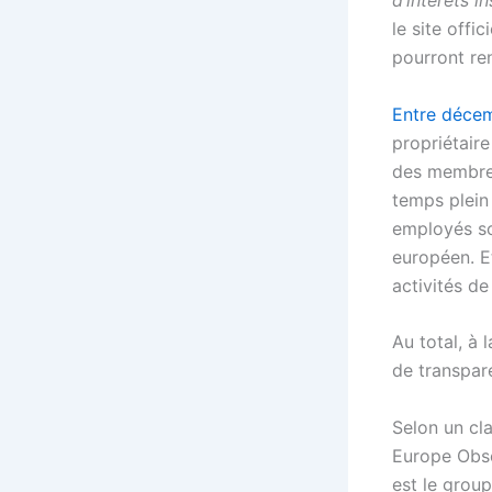
d’intérêts i
le site offic
pourront re
Entre déce
propriétair
des membres
temps plein 
employés so
européen. Et
activités d
Au total, à 
de transpar
Selon un cla
Europe Obse
est le group