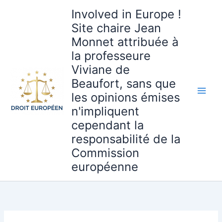
Aller
Involved in Europe !
au
Site chaire Jean
contenu
Monnet attribuée à
la professeure
Viviane de
Beaufort, sans que
les opinions émises
n'impliquent
cependant la
responsabilité de la
Commission
européenne