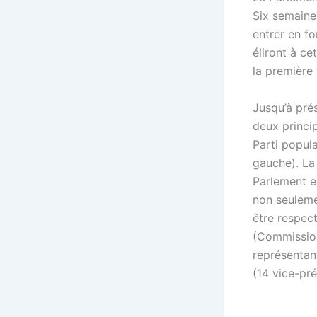
Six semaine
entrer en fo
éliront à ce
la première 
Jusqu’à prés
deux princip
Parti popula
gauche). La
Parlement e
non seuleme
être respec
(Commission
représentan
(14 vice-pr