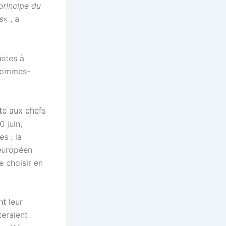
principe du
s
« , a
ostes à
 hommes-
ite aux chefs
 juin,
es : la
européen
e choisir en
t leur
teraient