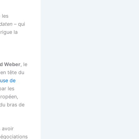
 les
daten
– qui
rigue la
d Weber
, le
 en tête du
fuse de
ar les
uropéen,
 du bras de
 avoir
négociations