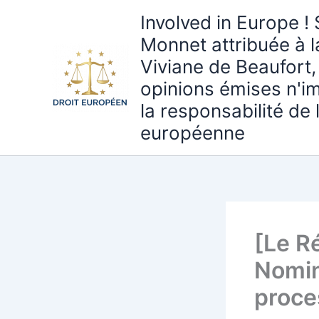
Aller
Involved in Europe ! 
au
Monnet attribuée à 
contenu
Viviane de Beaufort,
opinions émises n'i
la responsabilité de
européenne
[Le R
Nomin
proce