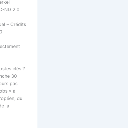
el – Crédits
0
irectement
ostes clés ?
anche 30
ours pas
jobs » à
ropéen, du
de la