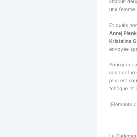
chacun deux
une femme e
Et quels nom
Anrej Plenk
Kristalina 
envoyée spé
Pourquoi pa
candidature 
plus est so
tchèque et 
(Eléments d
Le Parlemen