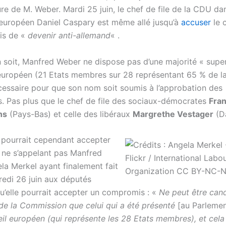
re de M. Weber. Mardi 25 juin, le chef de file de la CDU da
 européen Daniel Caspary est même allé jusqu’à
accuser
le 
ais de «
devenir anti-allemand
« .
n soit, Manfred Weber ne dispose pas d’une majorité « super
européen (21 Etats membres sur 28 représentant 65 % de l
écessaire pour que son nom soit soumis à l’approbation des
. Pas plus que le chef de file des sociaux-démocrates
Fra
ns
(Pays-Bas) et celle des libéraux
Margrethe Vestager
(D
 pourrait cependant accepter
 ne s’appelant pas Manfred
la Merkel ayant finalement fait
redi 26 juin aux députés
u’elle pourrait accepter un compromis : «
Ne peut être cand
de la Commission que celui qui a été présenté
[au Parlemen
eil européen (qui représente les 28 Etats membres), et cel