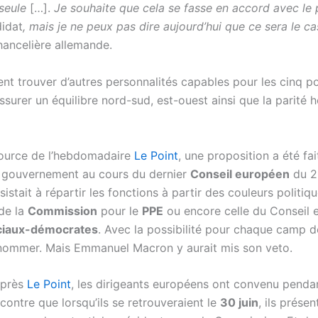
seul
e
[…].
Je souhaite que cela se fasse en accord avec le 
idat
, mais je ne peux pas dire aujourd’hui que ce sera le ca
hancelière allemande.
t trouver d’autres personnalités capables pour les cinq p
ssurer un équilibre nord-sud, est-ouest ainsi que la parité
ource de l’hebdomadaire
Le Point
, une proposition a été fa
e gouvernement au cours du dernier
Conseil européen
du 20
sistait à répartir les fonctions à partir des couleurs politiqu
de la
Commission
pour le
PPE
ou encore celle du Conseil 
ciaux-démocrates
. Avec la possibilité pour chaque camp d
 nommer. Mais Emmanuel Macron y aurait mis son veto.
après
Le Point
, les dirigeants européens ont convenu pendan
contre que lorsqu’ils se retrouveraient le
30 juin
, ils présen