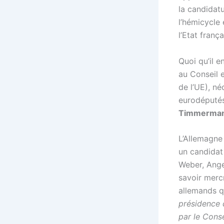
la candidatu
l’hémicycle
l’Etat franç
Quoi qu’il e
au Conseil 
de l’UE), n
eurodéputés
Timmerma
L’Allemagne
un candidat
Weber, Ange
savoir merc
allemands q
présidence 
par le Cons