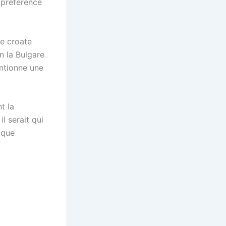
 préférence
re croate
n la Bulgare
entionne une
t la
l serait qui
ique