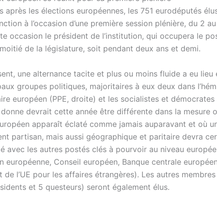
s après les élections européennes, les 751 eurodéputés élu
nction à l’occasion d’une première session plénière, du 2 au 4 
tte occasion le président de l’institution, qui occupera le p
moitié de la législature, soit pendant deux ans et demi.
ent, une alternance tacite et plus ou moins fluide a eu lieu 
aux groupes politiques, majoritaires à eux deux dans l’hémi
ire européen (PPE, droite) et les socialistes et démocrates
 donne devrait cette année être différente dans la mesure o
uropéen apparaît éclaté comme jamais auparavant et où un
nt partisan, mais aussi géographique et paritaire devra ce
té avec les autres postés clés à pourvoir au niveau europé
 européenne, Conseil européen, Banque centrale européen
t de l’UE pour les affaires étrangères). Les autres membre
ésidents et 5 questeurs) seront également élus.