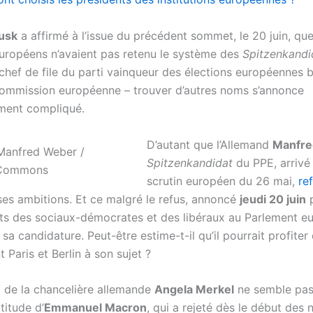
usk
a affirmé à l’issue du précédent sommet, le 20 juin, que
européens n’avaient pas retenu le système des
Spitzenkandi
chef de file du parti vainqueur des élections européennes b
Commission européenne – trouver d’autres noms s’annonce
ement compliqué.
D’autant que l’Allemand
Manfre
Spitzenkandidat
du PPE, arrivé
scrutin européen du 26 mai,
re
es ambitions. Et ce malgré le refus, annoncé
jeudi 20 juin
p
ts des sociaux-démocrates et des libéraux au Parlement e
sa candidature. Peut-être estime-t-il qu’il pourrait profiter
 Paris et Berlin à son sujet ?
 de la chancelière allemande
Angela Merkel
ne semble pas
titude d’
Emmanuel Macron
, qui a rejeté dès le début des 