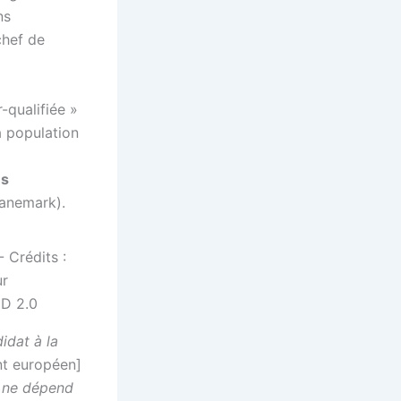
ns
chef de
-qualifiée »
a population
ns
anemark).
idat à la
t européen]
a ne dépend