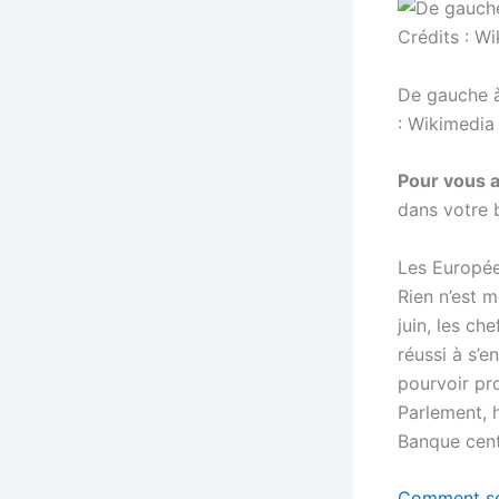
De gauche à
: Wikimedi
Pour vous 
dans votre 
Les Europée
Rien n’est 
juin, les c
réussi à s’e
pourvoir pr
Parlement, h
Banque cent
Comment son