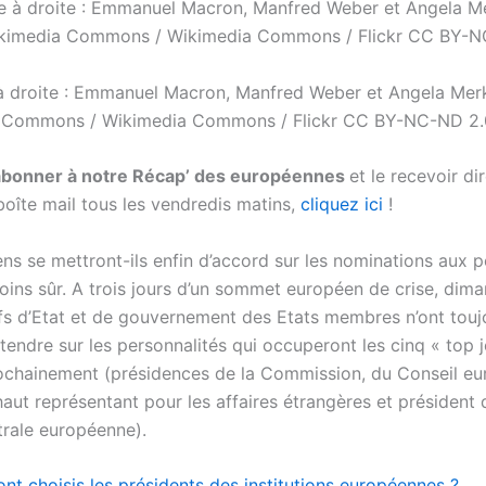
 droite : Emmanuel Macron, Manfred Weber et Angela Merk
a Commons / Wikimedia Commons / Flickr CC BY-NC-ND 2.
abonner à notre Récap’ des européennes
et le recevoir d
boîte mail tous les vendredis matins,
cliquez ici
!
ns se mettront-ils enfin d’accord sur les nominations aux p
moins sûr. A trois jours d’un sommet européen de crise, dim
hefs d’Etat et de gouvernement des Etats membres n’ont touj
ntendre sur les personnalités qui occuperont les cinq « top 
ochainement (présidences de la Commission, du Conseil eu
aut représentant pour les affaires étrangères et président 
rale européenne).
t choisis les présidents des institutions européennes ?