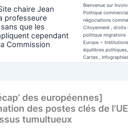
Bienvenue sur Involv
Site chaire Jean
Politique commercial
la professeure
négociations comme
 sans que les
Citoyenneté , droits 
mpliquent cependant
politique migratoire
Europe ~ Institution
 la Commission
équilibres politiques
Cartes , Infographie
écap’ des européennes]
ation des postes clés de l’UE
ssus tumultueux