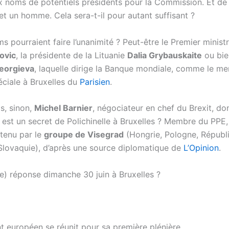
 noms de potentiels présidents pour la Commission. Et de
t un homme. Cela sera-t-il pour autant suffisant ?
s pourraient faire l’unanimité ? Peut-être le Premier minist
ovic
, la présidente de la Lituanie
Dalia Grybauskaite
ou bie
Georgieva
, laquelle dirige la Banque mondiale, comme le m
ciale à Bruxelles du
Parisien
.
s, sinon,
Michel Barnier
, négociateur en chef du Brexit, don
est un secret de Polichinelle à Bruxelles ? Membre du PPE, i
utenu par le
groupe de Visegrad
(Hongrie, Pologne, Républ
Slovaquie), d’après une source diplomatique de
L’Opinion
.
e) réponse dimanche 30 juin à Bruxelles ?
t européen se réunit pour sa première plénière