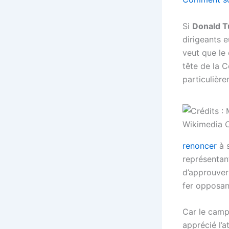
Si
Donald T
dirigeants 
veut que le 
tête de la 
particulièr
renoncer
à s
représentan
d’approuver 
fer opposant
Car le camp
apprécié l’at