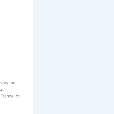
u nouveau
qui
 France, on