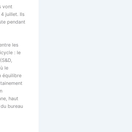
s vont
juillet. Ils
oste pendant
entre les
cycle : le
 (S&D,
ù le
 équilibre
rtainement
en
ne, haut
s du bureau