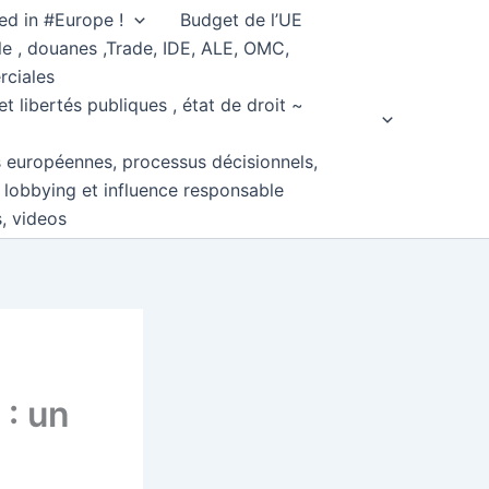
ed in #Europe !
Budget de l’UE
e , douanes ,Trade, IDE, ALE, OMC,
rciales
et libertés publiques , état de droit ~
s européennes, processus décisionnels,
, lobbying et influence responsable
s, videos
 : un