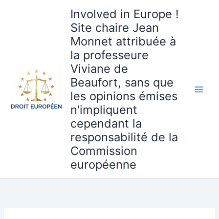
Aller
Involved in Europe !
au
Site chaire Jean
contenu
Monnet attribuée à
la professeure
Viviane de
Beaufort, sans que
les opinions émises
n'impliquent
cependant la
responsabilité de la
Commission
européenne