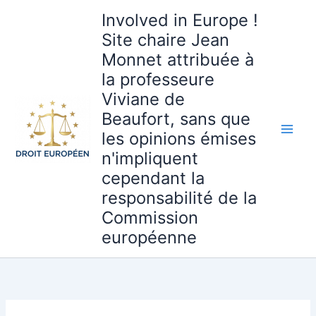
Aller
Involved in Europe !
au
Site chaire Jean
contenu
Monnet attribuée à
la professeure
Viviane de
Beaufort, sans que
les opinions émises
n'impliquent
cependant la
responsabilité de la
Commission
européenne