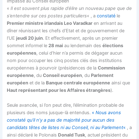
Impasse au Conseil européen
«
Il est souvent plus rapide d’élire un nouveau pape que de
s’entendre sur ces postes particuliers
« , a
constaté
le
Premier ministre irlandais Leo Varadkar
en arrivant au
dîner réunissant les chefs d’Etat et de gouvernement de
l’UE
jeudi 20 juin
. Et effectivement, après un premier
sommet informel le
28 mai
au lendemain des
élections
européennes
, celui d’hier n’a permis de dégager aucun
nom pour occuper les cinq postes clés des institutions
européennes à pourvoir (présidences de la
Commission
européenne
, du
Conseil européen
, du
Parlement
européen
et de la
Banque centrale européenne
ainsi que
Haut représentant pour les Affaires étrangères
).
Seule avancée, si l’on peut dire, l’élimination probable de
plusieurs des noms jusque-là entendus.
«
Nous avons
constaté qu’il n’y a pas de majorité pour aucun des
candidats têtes de listes ni au Conseil, ni au Parlement
«
, a
ainsi déclaré le Polonais
Donald Tusk
, actuel président du