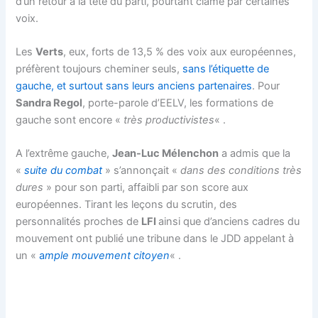
d’un retour à la tête du parti, pourtant clamé par certaines
voix.
Les
Verts
, eux, forts de 13,5 % des voix aux européennes,
préfèrent toujours cheminer seuls,
sans l’étiquette de
gauche, et surtout sans leurs anciens partenaires
. Pour
Sandra Regol
, porte-parole d’EELV, les formations de
gauche sont encore «
très productivistes
« .
A l’extrême gauche,
Jean-Luc Mélenchon
a admis que la
«
suite du combat
» s’annonçait «
dans des conditions très
dures
» pour son parti, affaibli par son score aux
européennes. Tirant les leçons du scrutin, des
personnalités proches de
LFI
ainsi que d’anciens cadres du
mouvement ont publié une tribune dans le JDD appelant à
un «
a
mple mouvement citoyen
« .