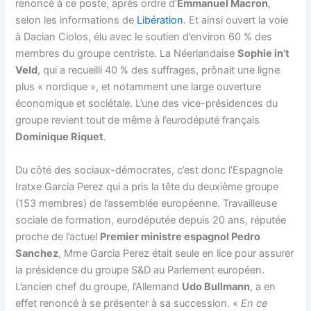
renoncé à ce poste, après ordre d’
Emmanuel Macron
,
selon les informations de
Libération
. Et ainsi ouvert la voie
à Dacian Ciolos, élu avec le soutien d’environ 60 % des
membres du groupe centriste. La Néerlandaise
Sophie in’t
Veld
, qui a recueilli 40 % des suffrages, prônait une ligne
plus « nordique », et notamment une large ouverture
économique et sociétale. L’une des vice-présidences du
groupe revient tout de même à l’eurodéputé français
Dominique Riquet
.
Du côté des sociaux-démocrates, c’est donc l’Espagnole
Iratxe Garcia Perez qui a pris la tête du deuxième groupe
(153 membres) de l’assemblée européenne. Travailleuse
sociale de formation, eurodéputée depuis 20 ans, réputée
proche de l’actuel
Premier ministre espagnol Pedro
Sanchez
, Mme Garcia Perez était seule en lice pour assurer
la présidence du groupe S&D au Parlement européen.
L’ancien chef du groupe, l’Allemand
Udo Bullmann
, a en
effet renoncé à se présenter à sa succession. «
En ce