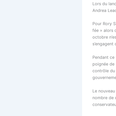
Lors du lan
Andrea Lead
Pour Rory S
fée » alors
octobre n’es
s’engagent d
Pendant ce t
poignée de 
contrôle du
gouvernemen
Le nouveau P
nombre de d
conservateur