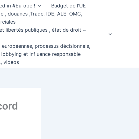
ed in #Europe !
Budget de l’UE
e , douanes ,Trade, IDE, ALE, OMC,
rciales
et libertés publiques , état de droit ~
s européennes, processus décisionnels,
, lobbying et influence responsable
s, videos
cord