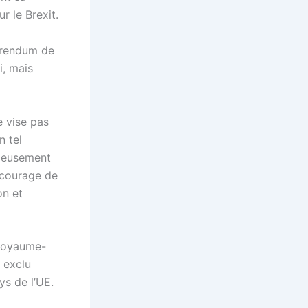
r le Brexit.
férendum de
i, mais
e vise pas
n tel
rieusement
e courage de
on et
 Royaume-
 exclu
ys de l’UE.