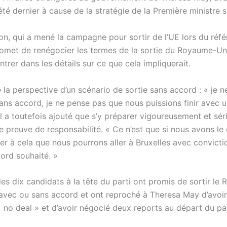
été dernier à cause de la stratégie de la Première ministre su
on, qui a mené la campagne pour sortir de l’UE lors du ré
romet de renégocier les termes de la sortie du Royaume-Un
ntrer dans les détails sur ce que cela impliquerait.
é la perspective d’un scénario de sortie sans accord : « je n
ans accord, je ne pense pas que nous puissions finir avec u
Il a toutefois ajouté que s’y préparer vigoureusement et sé
ne preuve de responsabilité. « Ce n’est que si nous avons l
er à cela que nous pourrons aller à Bruxelles avec convicti
cord souhaité. »
es dix candidats à la tête du parti ont promis de sortir le
 avec ou sans accord et ont reproché à Theresa May d’avoir
« no deal » et d’avoir négocié deux reports au départ du pa