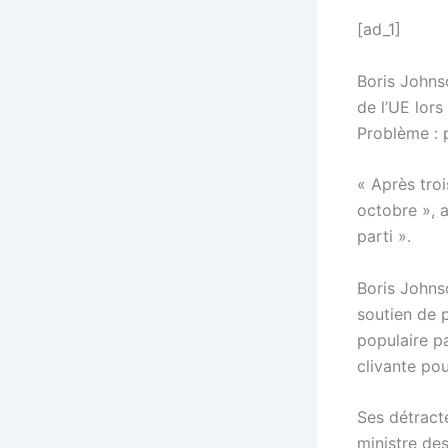
[ad_1]
Boris Johns
de l’UE lor
Problème : p
« Après tro
octobre », 
parti ».
Boris Johns
soutien de p
populaire p
clivante po
Ses détract
ministre de