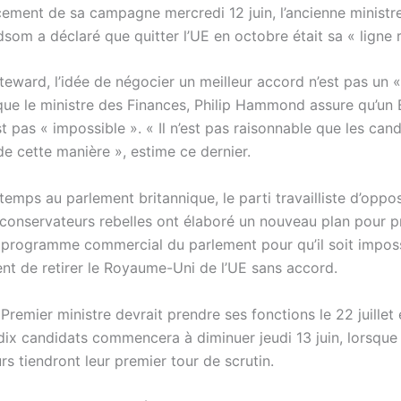
cement de sa campagne mercredi 12 juin, l’ancienne ministr
som a déclaré que quitter l’UE en octobre était sa « ligne 
teward, l’idée de négocier un meilleur accord n’est pas un 
 que le ministre des Finances, Philip Hammond assure qu’un 
t pas « impossible ». « Il n’est pas raisonnable que les can
e cette manière », estime ce dernier.
emps au parlement britannique, le parti travailliste d’oppos
conservateurs rebelles ont élaboré un nouveau plan pour p
 programme commercial du parlement pour qu’il soit imposs
t de retirer le Royaume-Uni de l’UE sans accord.
remier ministre devrait prendre ses fonctions le 22 juillet 
ix candidats commencera à diminuer jeudi 13 juin, lorsque
s tiendront leur premier tour de scrutin.