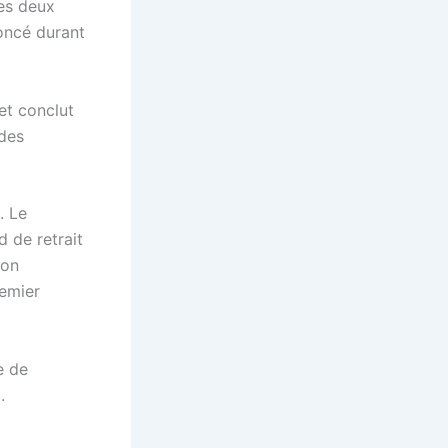
es deux
noncé durant
et conclut
 des
. Le
 de retrait
ion
remier
e de
.