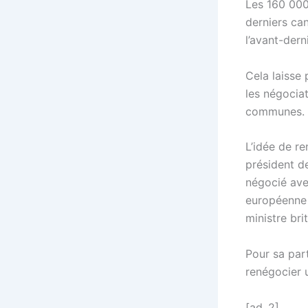
Les 160 000
derniers can
l’avant-dern
Cela laisse
les négocia
communes.
L’idée de re
président d
négocié ave
européenne 
ministre bri
Pour sa part
renégocier u
[ad_2]