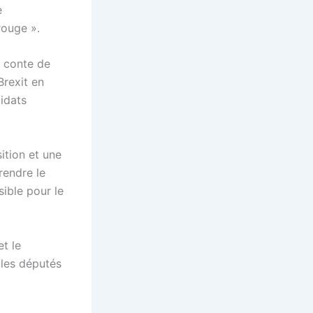
e
rouge ».
« conte de
Brexit en
didats
ition et une
rendre le
ible pour le
et le
 les députés