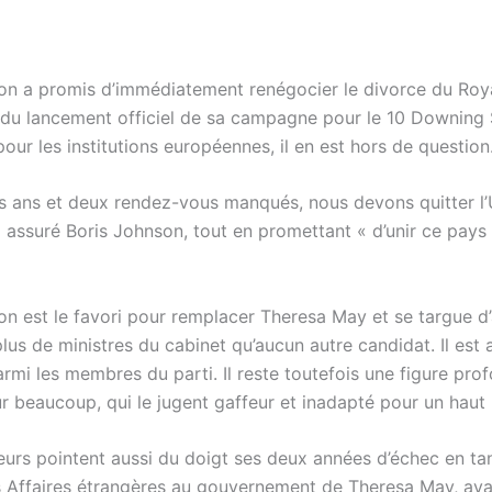
on a promis d’immédiatement renégocier le divorce du Ro
s du lancement officiel de sa campagne pour le 10 Downing 
our les institutions européennes, il en est hors de question
is ans et deux rendez-vous manqués, nous devons quitter l’
a assuré Boris Johnson, tout en promettant « d’unir ce pays
on est le favori pour remplacer Theresa May et se targue d’
lus de ministres du cabinet qu’aucun autre candidat. Il est a
armi les membres du parti. Il reste toutefois une figure pr
ur beaucoup, qui le jugent gaffeur et inadapté pour un haut
eurs pointent aussi du doigt ses deux années d’échec en ta
s Affaires étrangères au gouvernement de Theresa May, ava