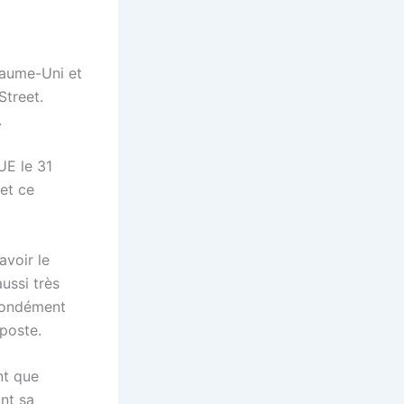
yaume-Uni et
Street.
.
UE le 31
 et ce
avoir le
ussi très
ofondément
 poste.
nt que
nt sa