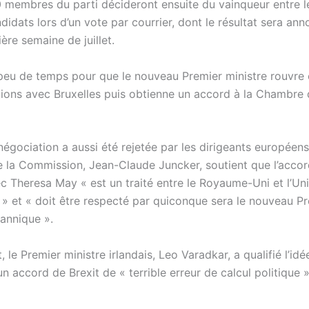
 membres du parti décideront ensuite du vainqueur entre l
didats lors d’un vote par courrier, dont le résultat sera an
ière semaine de juillet.
 peu de temps pour que le nouveau Premier ministre rouvre 
tions avec Bruxelles puis obtienne un accord à la Chambre
négociation a aussi été rejetée par les dirigeants européens
e la Commission, Jean-Claude Juncker, soutient que l’accord
c Theresa May « est un traité entre le Royaume-Uni et l’Un
» et « doit être respecté par quiconque sera le nouveau P
tannique ».
, le Premier ministre irlandais, Leo Varadkar, a qualifié l’idé
n accord de Brexit de « terrible erreur de calcul politique »