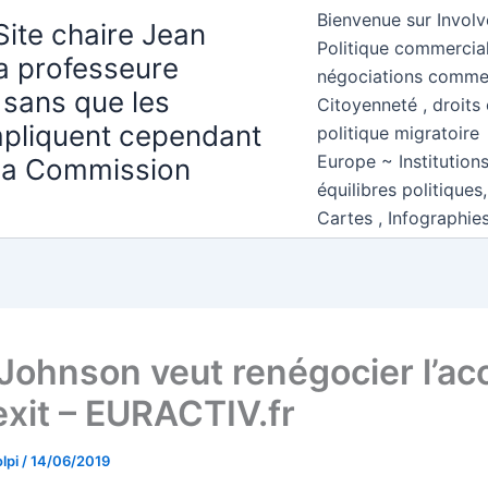
Bienvenue sur Involv
Site chaire Jean
Politique commercial
la professeure
négociations comme
 sans que les
Citoyenneté , droits 
mpliquent cependant
politique migratoire
Europe ~ Institution
 la Commission
équilibres politiques
Cartes , Infographie
 Johnson veut renégocier l’ac
exit – EURACTIV.fr
lpi
/
14/06/2019