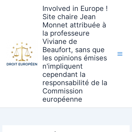
Aller
Involved in Europe !
au
Site chaire Jean
contenu
Monnet attribuée à
la professeure
Viviane de
Beaufort, sans que
les opinions émises
n'impliquent
cependant la
responsabilité de la
Commission
européenne