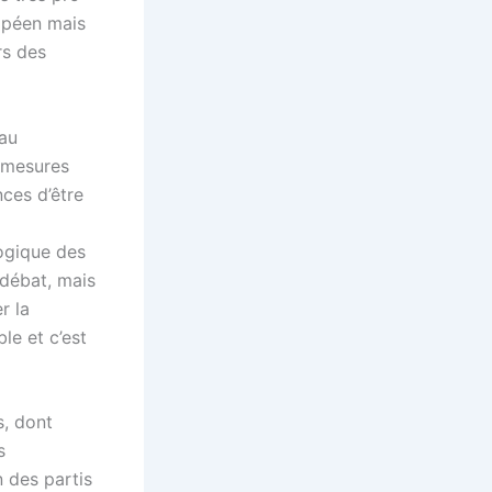
opéen mais
rs des
 au
 mesures
nces d’être
logique des
 débat, mais
r la
le et c’est
s, dont
s
n des partis