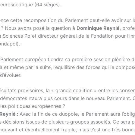
 eurosceptique (64 sièges).
ence cette recomposition du Parlement peut-elle avoir sur l
? Nous avons posé la question à
Dominique Reynié
, prof
à Sciences Po et directeur général de la Fondation pour l’i
ondapol).
Parlement européen tiendra sa première session plénière d
ci là et même par la suite, l’équilibre des forces qui le compos
d’évoluer.
sultats provisoires, la « grande coalition » entre les conse
-démocrates n’aura plus cours dans le nouveau Parlement. 
r les politiques européennes ?
Reynié :
Avec la fin de ce duopole, le Parlement aura l’obli
s décisions issues de plusieurs groupes associés. Ce sera p
ouvant et éventuellement fragile, mais c’est une très bonne