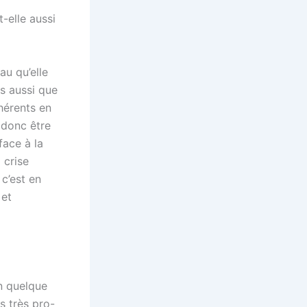
-elle aussi
au qu’elle
ns aussi que
ohérents en
 donc être
face à la
 crise
 c’est en
 et
n quelque
s très pro-