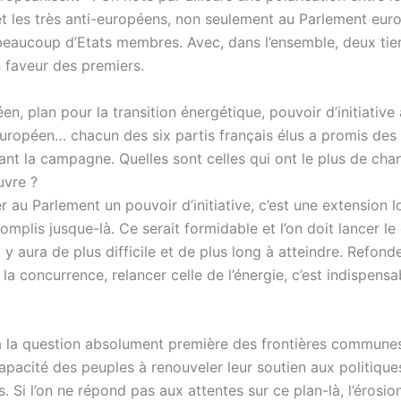
t les très anti-européens, non seulement au Parlement eur
beaucoup d’Etats membres. Avec, dans l’ensemble, deux tie
n faveur des premiers.
n, plan pour la transition énergétique, pouvoir d’initiative
uropéen… chacun des six partis français élus a promis des
ant la campagne. Quelles sont celles qui ont le plus de cha
uvre ?
 au Parlement un pouvoir d’initiative, c’est une extension 
mplis jusque-là. Ce serait formidable et l’on doit lancer le
il y aura de plus difficile et de plus long à atteindre. Refonde
 la concurrence, relancer celle de l’énergie, c’est indispensab
y a la question absolument première des frontières commune
apacité des peuples à renouveler leur soutien aux politique
 Si l’on ne répond pas aux attentes sur ce plan-là, l’érosio