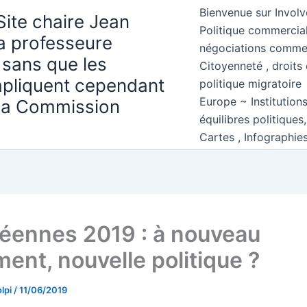
Bienvenue sur Involv
Site chaire Jean
Politique commercial
la professeure
négociations comme
 sans que les
Citoyenneté , droits 
mpliquent cependant
politique migratoire
Europe ~ Institution
 la Commission
équilibres politiques
Cartes , Infographie
éennes 2019 : à nouveau
ent, nouvelle politique ?
lpi
/
11/06/2019