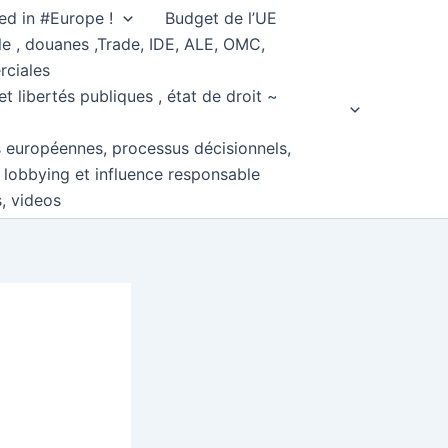
ed in #Europe !
Budget de l’UE
e , douanes ,Trade, IDE, ALE, OMC,
rciales
et libertés publiques , état de droit ~
s européennes, processus décisionnels,
, lobbying et influence responsable
s, videos