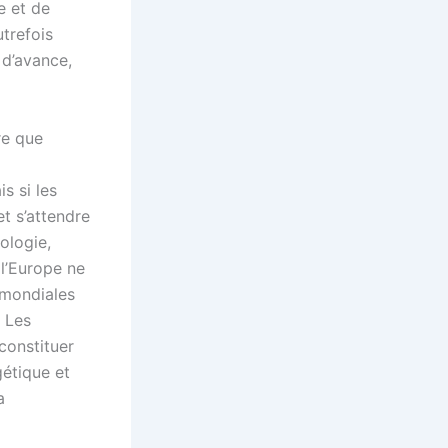
e et de
trefois
 d’avance,
re que
s si les
t s’attendre
ologie,
 l’Europe ne
 mondiales
. Les
 constituer
gétique et
a