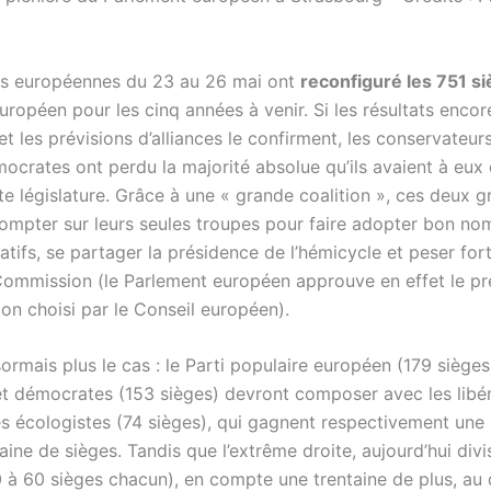
ns européennes du 23 au 26 mai ont
reconfiguré les 751 s
ropéen pour les cinq années à venir. Si les résultats encor
et les prévisions d’alliances le confirment, les conservateur
ocrates ont perdu la majorité absolue qu’ils avaient à eux
te législature. Grâce à une « grande coalition », ces deux 
ompter sur leurs seules troupes pour faire adopter bon no
latifs, se partager la présidence de l’hémicycle et peser fo
 Commission (le Parlement européen approuve en effet le pr
on choisi par le Conseil européen).
ormais plus le cas : le Parti populaire européen (179 sièges)
 et démocrates (153 sièges) devront composer avec les libé
les écologistes (74 sièges), qui gagnent respectivement une
aine de sièges. Tandis que l’extrême droite, aujourd’hui div
 à 60 sièges chacun), en compte une trentaine de plus, au 