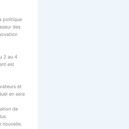
a politique
esseur des
nnovation
u 2 au 4
ent est
rvateurs et
Quel en sera
gation de
lus
 nouvelle.