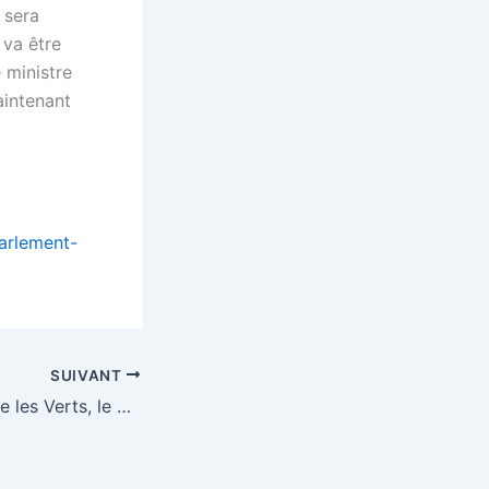
 sera
 va être
 ministre
aintenant
arlement-
SUIVANT
Une coalition entre les Verts, le SPD et la gauche se profile en Allemagne – EURACTIV.fr