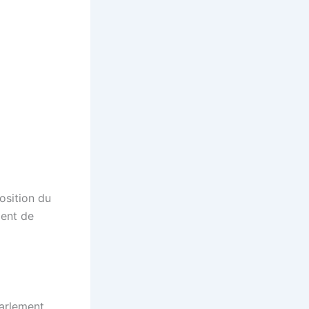
osition du
ment de
Parlement