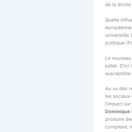
de la droite
Quelle influ
européenne 
universités 
politique (F
Le nouveau 
juillet. D’i
susceptible 
Au vu des ré
les sociaux
l’impact su
Dominique 
produire de
complexe, m