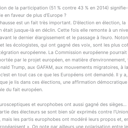
on de la participation (51 % contre 43 % en 2014) signifie-t
 en faveur de plus d’Europe ?
hausse est un fait très important. D’élection en élection, la
n était jusque-là en déclin. Cette fois elle remonte à un nive
avant le dernier élargissement et le passage à l’euro. Noto
 et les écologistes, qui ont gagné des voix, sont les plus c
ntégration européenne. La Commission européenne pourrait
ortée par le projet européen, en matière d’environnement, 
onald Trump, aux GAFAM, aux mouvements migratoires, à la
c’est en tout cas ce que les Européens ont demandé. Il y a,
que je lis dans ces élections, une affirmation démocratique
le du fait européen.
eurosceptiques et europhobes ont aussi gagné des sièges…
rtie des électeurs se sont bien sûr exprimés contre l’Union
 mais les partis europhobes ont modéré leurs propos et, e
uropéanisent ». On note par ailleurs une polarisation entre le