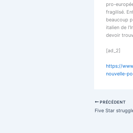
pro-européen
fragilisé. En
beaucoup pl
italien de l
devoir trou
[ad_2]
https://www
nouvelle-pol
PRÉCÉDENT