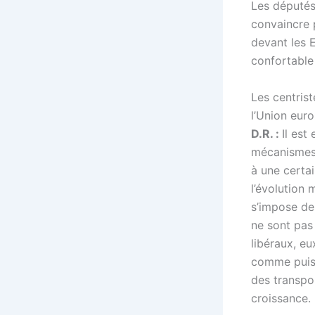
Les députés
convaincre 
devant les 
confortable
Les centris
l’Union eur
D.R. :
Il est
mécanismes 
à une certai
l’évolution
s’impose de
ne sont pas
libéraux, eu
comme puiss
des transpor
croissance.