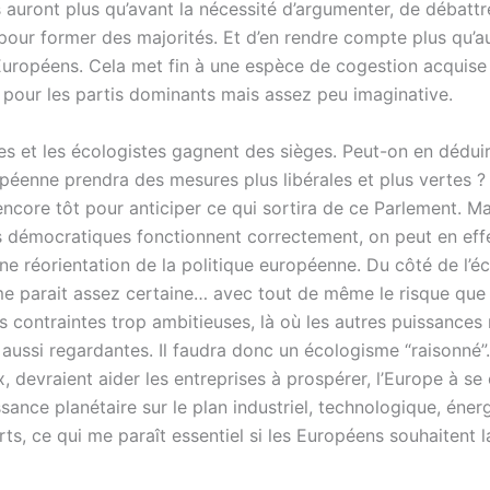
 auront plus qu’avant la nécessité d’argumenter, de débattr
pour former des majorités. Et d’en rendre compte plus qu’au
Européens. Cela met fin à une espèce de cogestion acquise
 pour les partis dominants mais assez peu imaginative.
tes et les écologistes gagnent des sièges. Peut-on en dédui
opéenne prendra des mesures plus libérales et plus vertes ?
 encore tôt pour anticiper ce qui sortira de ce Parlement. Mai
démocratiques fonctionnent correctement, on peut en effe
ne réorientation de la politique européenne. Du côté de l’éc
 me parait assez certaine… avec tout de même le risque que
s contraintes trop ambitieuses, là où les autres puissances
 aussi regardantes. Il faudra donc un écologisme “raisonné”
x, devraient aider les entreprises à prospérer, l’Europe à se
ance planétaire sur le plan industriel, technologique, éner
ts, ce qui me paraît essentiel si les Européens souhaitent l