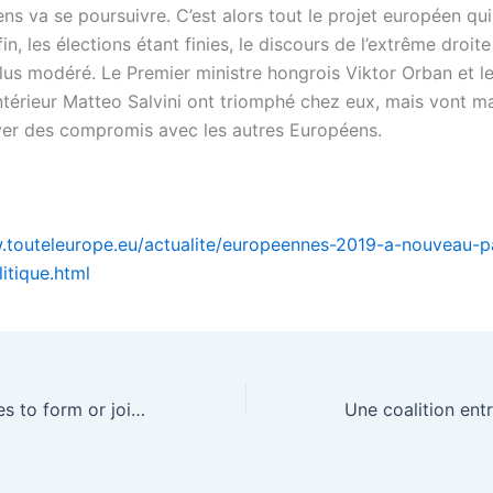
s va se poursuivre. C’est alors tout le projet européen qui
fin, les élections étant finies, le discours de l’extrême droite
us modéré. Le Premier ministre hongrois Viktor Orban et le
’Intérieur Matteo Salvini ont triomphé chez eux, mais vont m
ver des compromis avec les autres Européens.
.touteleurope.eu/actualite/europeennes-2019-a-nouveau-p
itique.html
Five Star struggles to form or join an EU Parliament group