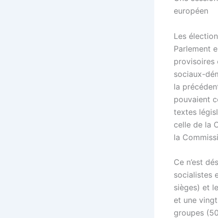
européen
Les électio
Parlement eu
provisoires 
sociaux-dém
la précéden
pouvaient c
textes légis
celle de la
la Commissi
Ce n’est dés
socialistes
sièges) et 
et une vingt
groupes (50