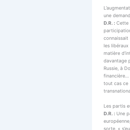
L’augmentati
une demande
D.R. :
Cette 
participatio
connaissait 
les libéraux
matière d’i
davantage p
Russie, à D
financière… 
tout cas ce 
transnationa
Les partis 
D.R. :
Une pa
européenne,
sorte, « s’e