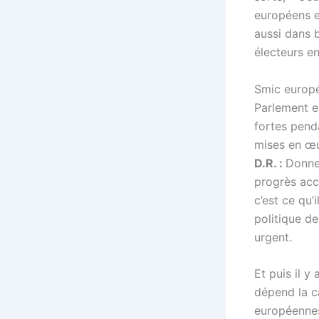
européens e
aussi dans 
électeurs e
Smic europée
Parlement e
fortes pend
mises en œ
D.R. :
Donner
progrès acco
c’est ce qu’
politique de
urgent.
Et puis il 
dépend la c
européennes.