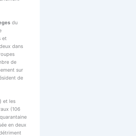
ièges
du
e
s et
 deux dans
groupes
mbre de
rtement sur
ésident de
 et les
raux (106
 quarantaine
isée en deux
détriment