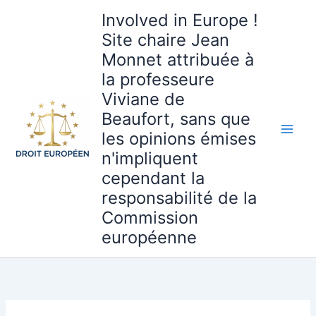
Aller
Involved in Europe !
au
Site chaire Jean
contenu
Monnet attribuée à
la professeure
Viviane de
Beaufort, sans que
les opinions émises
n'impliquent
cependant la
responsabilité de la
Commission
européenne