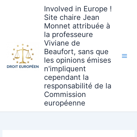
Aller
Involved in Europe !
au
Site chaire Jean
contenu
Monnet attribuée à
la professeure
Viviane de
Beaufort, sans que
les opinions émises
n'impliquent
cependant la
responsabilité de la
Commission
européenne