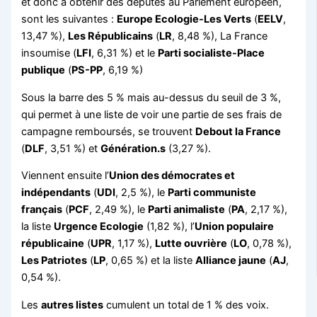
et donc à obtenir des députés au Parlement européen,
sont les suivantes :
Europe Ecologie-Les Vert
s
(
EELV
,
13,47 %),
Les Républicains
(
LR
, 8,48 %), La France
insoumise (
LFI
, 6,31 %) et le
Parti socialiste-Place
publique
(
PS-PP
, 6,19 %)
Sous la barre des 5 % mais au-dessus du seuil de 3 %,
qui permet à une liste de voir une partie de ses frais de
campagne remboursés, se trouvent
Debout la France
(
DLF
, 3,51 %) et
Génération.s
(3,27 %).
Viennent ensuite l’
Union des démocrates et
indépendants
(
UDI
, 2,5 %), le
Parti communiste
français
(
PCF
, 2,49 %), le
Parti animaliste
(
PA
, 2,17 %),
la liste
Urgence Ecologie
(1,82 %), l’
Union populaire
républicaine
(
UPR
, 1,17 %),
Lutte ouvrière
(
LO
, 0,78 %),
Les Patriotes
(
LP
, 0,65 %) et la liste
Alliance jaune
(
AJ
,
0,54 %).
Les
autres listes
cumulent un total de 1 % des voix.