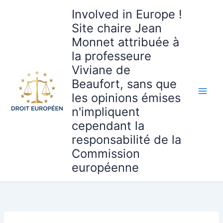
Aller
Involved in Europe !
au
Site chaire Jean
contenu
Monnet attribuée à
la professeure
Viviane de
Beaufort, sans que
les opinions émises
n'impliquent
cependant la
responsabilité de la
Commission
européenne