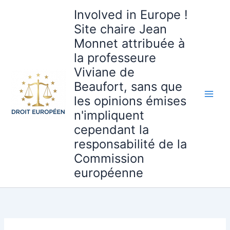
Aller
Involved in Europe !
au
Site chaire Jean
contenu
Monnet attribuée à
la professeure
Viviane de
Beaufort, sans que
les opinions émises
n'impliquent
cependant la
responsabilité de la
Commission
européenne