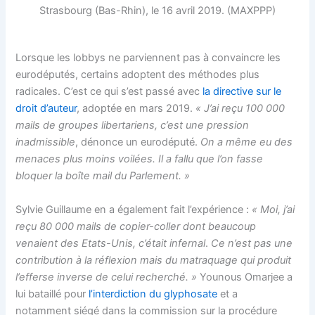
Strasbourg (Bas-Rhin), le 16 avril 2019. (MAXPPP)
Lorsque les lobbys ne parviennent pas à convaincre les
eurodéputés, certains adoptent des méthodes plus
radicales. C’est ce qui s’est passé avec
la directive sur le
droit d’auteur
, adoptée en mars 2019.
« J’ai reçu 100 000
mails de groupes libertariens, c’est une pression
inadmissible
, dénonce un eurodéputé.
On a même eu des
menaces plus moins voilées. Il a fallu que l’on fasse
bloquer la boîte mail du Parlement. »
Sylvie Guillaume en a également fait l’expérience :
« Moi, j’ai
reçu 80 000 mails de copier-coller dont beaucoup
venaient des Etats-Unis, c’était infernal
.
Ce n’est pas une
contribution à la réflexion mais du matraquage qui produit
l’efferse inverse de celui recherché. »
Younous Omarjee a
lui bataillé pour
l’interdiction du glyphosate
et a
notamment siégé dans la commission sur la procédure