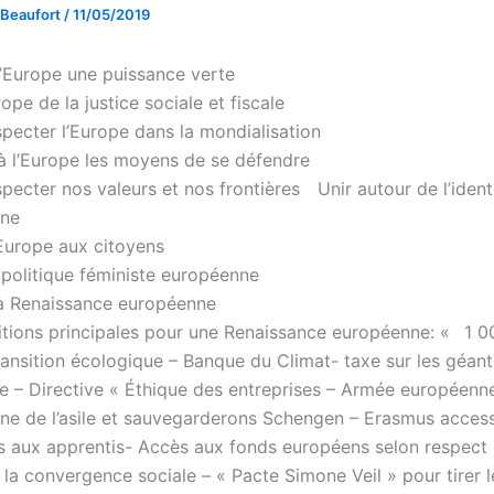
 Beaufort
/
11/05/2019
 l’Europe une puissance verte
rope de la justice sociale et fiscale
pecter l’Europe dans la mondialisation
 l’Europe les moyens de se défendre
pecter nos valeurs et nos frontières Unir autour de l’ident
nne
’Europe aux citoyens
 politique féministe européenne
la Renaissance européenne
tions principales pour une Renaissance européenne: « 1 00
ransition écologique – Banque du Climat- taxe sur les géan
 – Directive « Éthique des entreprises – Armée européenne
ne de l’asile et sauvegarderons Schengen – Erasmus access
s aux apprentis- Accès aux fonds européens selon respect d
à la convergence sociale – « Pacte Simone Veil » pour tirer l