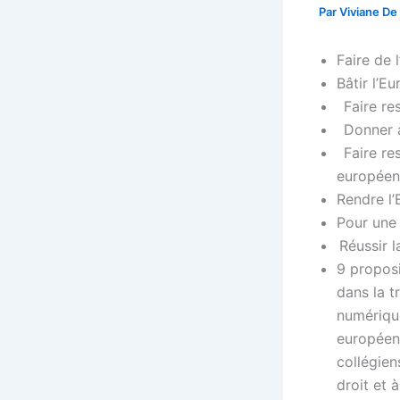
Par
Viviane De
Faire de
Bâtir l’Eu
Faire res
Donner à
Faire res
europée
Rendre l
Pour une
Réussir 
9 proposi
dans la t
numérique
européen
collégien
droit et 