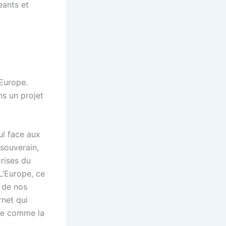
eants et
’Europe.
ns un projet
ul face aux
souverain,
rises du
 L’Europe, ce
e de nos
rnet qui
ope comme la