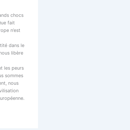
rands chocs
ue fait
rope n’est
tité dans le
 nous libère
t les peurs
Nous sommes
ent, nous
ilisation
européenne.