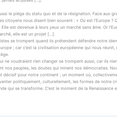
t jamais acquises […].
aussi le piège du statu quo et de la résignation. Face aux g
s citoyens nous disent bien souvent : « Où est l’Europe ? Q
. Elle est devenue à leurs yeux un marché sans âme. Or l’Eu
rché, elle est un projet […].
listes se trompent quand ils prétendent défendre notre iden
’Europe ; car c’est la civilisation européenne qui nous réunit,
tège.
i ne voudraient rien changer se trompent aussi, car ils nien
ent nos peuples, les doutes qui minent nos démocraties. 
 décisif pour notre continent ; un moment où, collectivem
enter politiquement, culturellement, les formes de notre civ
de qui se transforme. C’est le moment de la Renaissance 