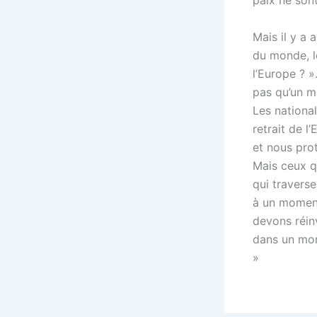
paix ne son
Mais il y a 
du monde, le
l’Europe ? »
pas qu’un ma
Les nationa
retrait de l
et nous pro
Mais ceux qu
qui travers
à un moment
devons réinv
dans un mon
»