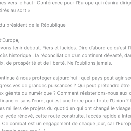
s vers le haut- Conférence pour l’Europe qui réunira dirig
tirés au sort »
du président de la République
d’Europe,
ons tenir debout. Fiers et lucides. Dire d’abord ce qu’est l
cès historique : la réconciliation d’un continent dévasté, da
ix, de prospérité et de liberté. Ne l’oublions jamais.
ntinue à nous protéger aujourd’hui : quel pays peut agir se
agressives de grandes puissances ? Qui peut prétendre être 
aux géants du numérique ? Comment résisterions-nous aux c
financier sans l’euro, qui est une force pour toute l’Union ?
es milliers de projets du quotidien qui ont changé le visag
 ce lycée rénové, cette route construite, l’accès rapide à Inte
in. Ce combat est un engagement de chaque jour, car l’Eur