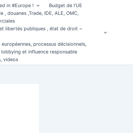
ed in #Europe !
Budget de l’UE
e , douanes ,Trade, IDE, ALE, OMC,
rciales
et libertés publiques , état de droit ~
s européennes, processus décisionnels,
, lobbying et influence responsable
s, videos