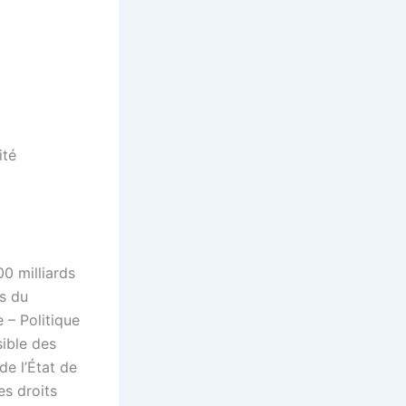
ité
0 milliards
ts du
 – Politique
ible des
e l’État de
es droits