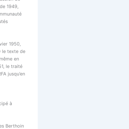
 de 1949,
Communauté
utés
vier 1950,
 le texte de
s même en
, le traité
RFA jusqu’en
cipé à
ges Berthoin