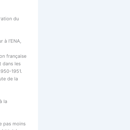
ration du
r à l’ENA,
on française
t dans les
 1950-1951.
ute de la
à la
de pas moins