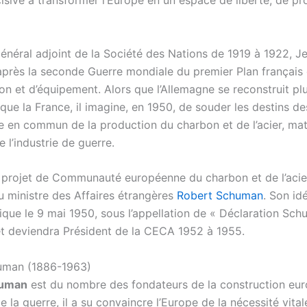
isive à transformer l’Europe en un espace de liberté, de pr
général adjoint de la Société des Nations de 1919 à 1922, 
après la seconde Guerre mondiale du premier Plan français
on et d’équipement. Alors que l’Allemagne se reconstruit pl
que la France, il imagine, en 1950, de souder les destins d
e en commun de la production du charbon et de l’acier, mat
 l’industrie de guerre.
le projet de Communauté européenne du charbon et de l’aci
u ministre des Affaires étrangères
Robert Schuman
. Son id
ique le 9 mai 1950, sous l’appellation de « Déclaration Sch
 deviendra Président de la CECA 1952 à 1955.
uman (1886-1963)
human
est du nombre des fondateurs de la construction eu
 la guerre, il a su convaincre l’Europe de la nécessité vitale