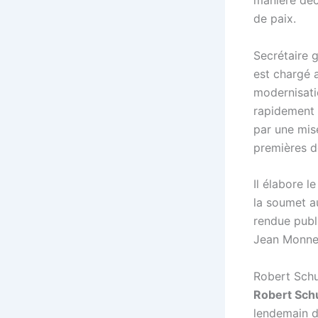
manière déc
de paix.
Secrétaire 
est chargé 
modernisati
rapidement 
par une mis
premières de
Il élabore 
la soumet a
rendue publ
Jean Monnet
Robert Sch
Robert Sc
lendemain de