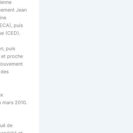
tienne
rmement Jean
ine
ECA), puis
se (CED).
n, puis
 et proche
 Mouvement
 des
ux
n mars 2010.
bué de