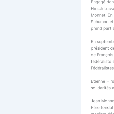
Engagé dans 
Hirsch trav
Monnet. En 1
Schuman et 
prend part 
En septembr
président d
de François
fédéraliste
Fédéraliste
Etienne Hir
solidarités
Jean Monne
Père fonda