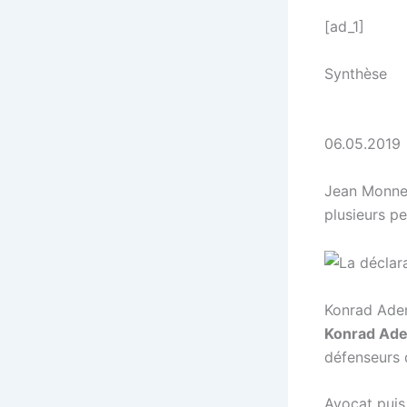
[ad_1]
Synthèse
06.05.2019
Jean Monnet
plusieurs p
Konrad Ade
Konrad Ad
défenseurs 
Avocat puis