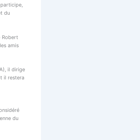
participe,
t du
e Robert
des amis
, il dirige
 il restera
onsidéré
éenne du