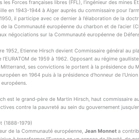
les Forces françaises libres (FFL), l’ingénieur des mines E
aille en 1943-1944 à Alger auprès du commissaire pour l’a
950, il participe avec ce dernier à l’élaboration de la doctr
de la Communauté européenne du charbon et de l’acier (C
aux négociations sur la Communauté européenne de Défen
e 1952, Etienne Hirsch devient Commissaire général au pla
e l’EURATOM de 1959 à 1962. Opposant au régime gaulliste
 Mitterrand, ses convictions le portent à la présidence du
 européen en 1964 puis à la présidence d’honneur de l’Union
s européens.
sch est le grand-père de Martin Hirsch, haut commissaire a
 actives contre la pauvreté au sein du gouvernement jusqu’e
t (1888-1979)
teur de la Communauté européenne,
Jean Monnet
a contri