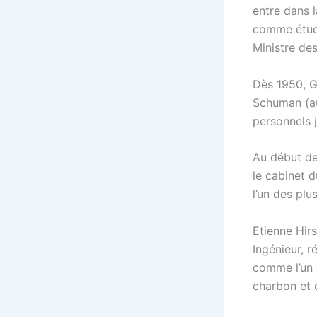
entre dans l
comme étud
Ministre de
Dès 1950, G
Schuman (au 
personnels 
Au début de
le cabinet d
l’un des plu
Etienne Hir
Ingénieur, r
comme l’un 
charbon et d