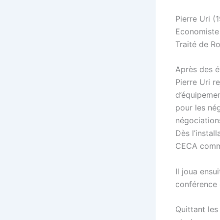
Pierre Uri (
Economiste 
Traité de R
Après des é
Pierre Uri r
d’équipemen
pour les nég
négociation
Dès l’instal
CECA comme 
Il joua ensu
conférence 
Quittant les