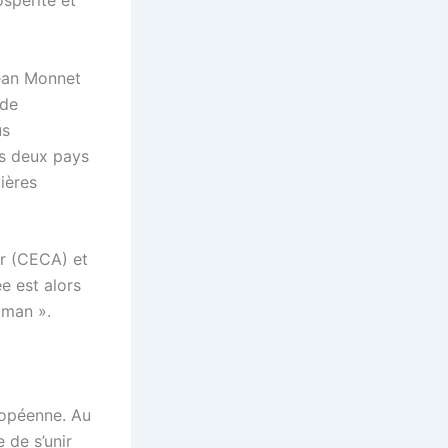
ospérité et
Jean Monnet
 de
us
es deux pays
ières
er (CECA) et
ée est alors
uman ».
ropéenne. Au
 de s’unir