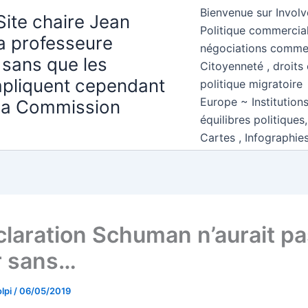
Bienvenue sur Involv
Site chaire Jean
Politique commercial
la professeure
négociations comme
 sans que les
Citoyenneté , droits 
mpliquent cependant
politique migratoire
Europe ~ Institution
 la Commission
équilibres politiques
Cartes , Infographie
claration Schuman n’aurait pa
ur sans…
lpi
/
06/05/2019