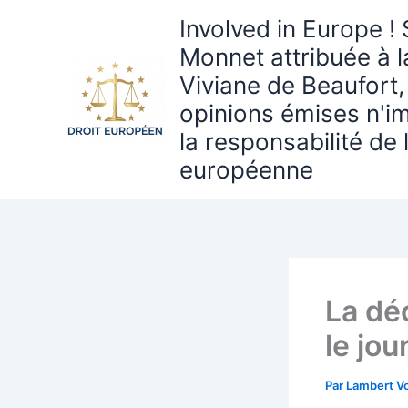
Aller
Involved in Europe ! 
au
Monnet attribuée à 
contenu
Viviane de Beaufort,
opinions émises n'i
la responsabilité de
européenne
La dé
le jo
Par
Lambert Vo