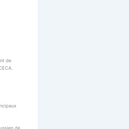
nt de
 CECA.
incipaux
russien de