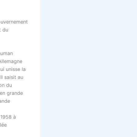
gouvernement
t du
chuman
l’Allemagne
ui unisse la
l saisit au
ion du
 en grande
rande
 1958 à
lée