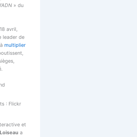
l’ADN
» du
8 avril,
le leader de
 à
multiplier
boutissent,
sièges,
é.
nd
teractive et
 Loiseau
a