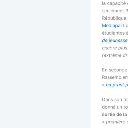
la capacité
seulement 36
République
Mediapart
q
étudiantes 
de jeunesse
encore plus
l’extrême dr
En seconde 
Rassembleme
«
emprunt p
Dans son ma
donné un to
sortie de l
«
première c