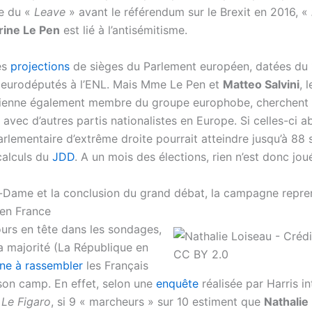
e du «
Leave
» avant le référendum sur le Brexit en 2016, «
ine Le Pen
est lié à l’antisémitisme.
es
projections
de sièges du Parlement européen, datées du 1
eurodéputés à l’ENL. Mais Mme Le Pen et
Matteo Salvini
, 
lienne également membre du groupe europhobe, cherchent
avec d’autres partis nationalistes en Europe. Si celles-ci a
rlementaire d’extrême droite pourrait atteindre jusqu’à 88 
calculs du
JDD
. A un mois des élections, rien n’est donc jou
-Dame et la conclusion du grand débat, la campagne repre
en France
jours en tête dans les sondages,
la majorité (La République en
ne à rassembler
les Français
son camp. En effet, selon une
enquête
réalisée par Harris in
r
Le Figaro
, si 9 « marcheurs » sur 10 estiment que
Nathalie