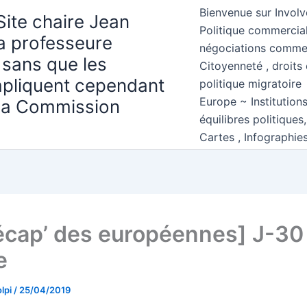
Bienvenue sur Involv
Site chaire Jean
Politique commercial
la professeure
négociations comme
 sans que les
Citoyenneté , droits 
mpliquent cependant
politique migratoire
Europe ~ Institution
 la Commission
équilibres politiques
Cartes , Infographie
écap’ des européennes] J-30
e
lpi
/
25/04/2019