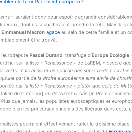
emblera le futur Parlement européen ?
eurs
» auraient donc pour espoir d’agrandir considérableme
ibéraux, dont ils souhaiteraient prendre la tête. Mais la vo
’
Emmanuel Macron
agace
au sein de cette famille et un 
emblablement être trouvé.
 l’eurodéputé
Pascal Durand
, transfuge d’
Europe Ecologie 
rd’hui sur la liste «
Renaissance
» de LaREM, «
espère que
es Verts, mais aussi qu’une partie des sociaux-démocrates 
 qu’une partie de la droite européenne aura envie de choisir
ortée par la liste « Renaissance » plutôt que celle de Matt
italien de l’Intérieur]
ou de Viktor Orbán
[le Premier ministr
. Plus que jamais, les populistes eurosceptiques et europho
 donc bien les principaux ennemis des libéraux dans cette
onalistes pourraient effectivement rafler la troisième place. 
entions de vote dans plusieurs pays, à l’instar du
Forum pou