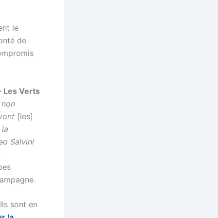
nt le
lonté de
compromis
– Les Verts
 non
vont
[les]
 la
eo Salvini
e
bes
 campagne.
Ils sont en
r la