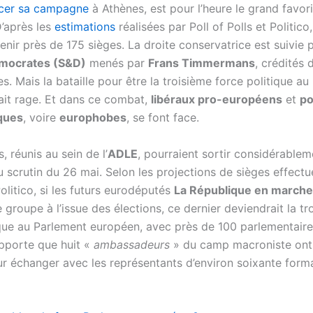
ncer sa campagne
à Athènes, est pour l’heure le grand favor
’après les
estimations
réalisées par Poll of Polls et Politico
enir près de 175 sièges. La droite conservatrice est suivie p
mocrates (S&D)
menés par
Frans Timmermans
, crédités 
s. Mais la bataille pour être la troisième force politique au
ait rage. Et dans ce combat,
libéraux pro-européens
et
po
ques
, voire
europhobes
, se font face.
, réunis au sein de l’
ADLE
, pourraient sortir considérablem
 scrutin du 26 mai. Selon les projections de sièges effectu
Politico, si les futurs eurodéputés
La République en march
e groupe à l’issue des élections, ce dernier deviendrait la t
ique au Parlement européen, avec près de 100 parlementaire
pporte que huit «
ambassadeurs
» du camp macroniste ont 
ur échanger avec les représentants d’environ soixante form