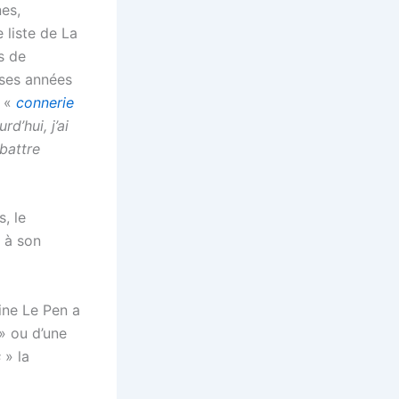
nes,
 liste de La
s de
 ses années
e «
connerie
rd’hui, j’ai
battre
, le
 à son
ine Le Pen a
» ou d’une
s
» la