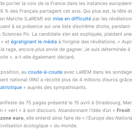
 de porter la voix de la France dans les instances européen
 % des Français partagent cet avis. Qui plus est, la tête de
 en Marche (LaREM) est
mise en difficulté
par les révélation
uant à sa présence sur une liste d’extrême droite, pendant
à Sciences Po. La candidate s’en est expliquée, plaidant un
» et
égratignant le média
à l’origine des révélations.
« Aujou
 la rage, encore plus envie de gagner. Je suis déterminée à 
oite »
, a-t-elle également déclaré.
position, au
coude-à-coude
avec LaREM dans les sondages
nt national (RN) a récolté plus de 4 millions d’euros grâce
atriotique
» auprès des sympathisants.
nifeste de 75 pages présenté le 15 avril à Strasbourg, Mar
n « vert » à son discours. Abandonnant l’idée d’un «
Frexit
a zone euro
, elle entend ainsi faire de «
l’Europe des Nation
ivilisation écologique
» du monde.