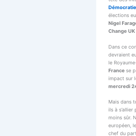
Démocratie
élections 
Nigel Farag
Change UK
Dans ce con
devraient e
le Royaume-
France
se p
impact sur 
mercredi 24
Mais dans to
ils à s’alli
moins sûr. 
européen, l
chef du par