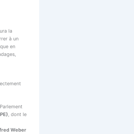
ura la
rrer à un
ique en
ndages,
irectement
 Parlement
PPE)
, dont le
fred Weber