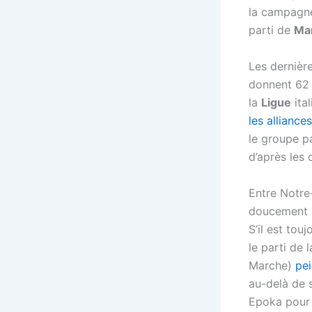
la campagn
parti de
Mar
Les dernièr
donnent 62 
la
Ligue
ita
les alliances
le groupe pa
d’après les 
Entre Notre
doucement 
S’il est tou
le parti de 
Marche)
pei
au-delà de 
Epoka pou