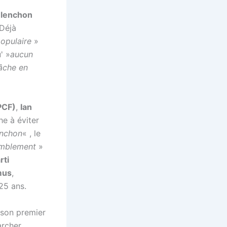
lenchon
 Déjà
populaire
»
' »
aucun
tâche en
PCF)
,
Ian
he à éviter
enchon
« , le
emblement
»
rti
mus
,
 25 ans.
 son premier
rcher,