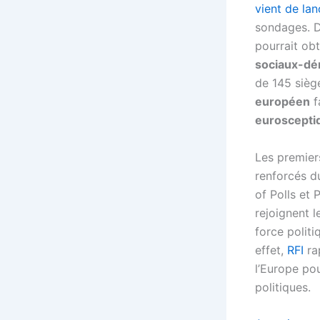
vient de la
sondages. D
pourrait obt
sociaux-dé
de 145 siège
européen
f
euroscepti
Les premiers
renforcés du
of Polls et 
rejoignent l
force polit
effet,
RFI
ra
l’Europe po
politiques.