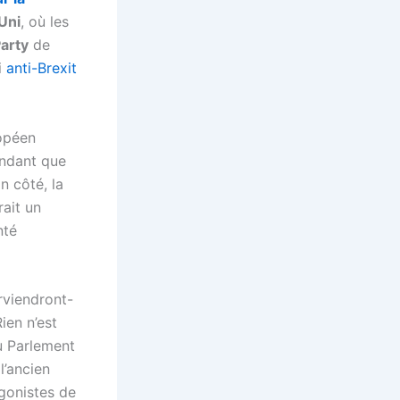
Uni
, où les
Party
de
i
anti-Brexit
opéen
endant que
n côté, la
rait un
nté
rviendront-
Rien n’est
 Parlement
 l’ancien
agonistes de