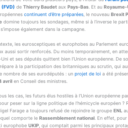
 (FVD)
de
Thierry Baudet
aux
Pays-Bas
. Et au
Royaume-
européennes
continuent d’être préparées
, le nouveau
Brexit 
e
domine toujours les sondages, même si à l’inverse le part
s’impose également dans la campagne.
texte, les eurosceptiques et europhobes au Parlement eur
ux aussi sortir renforcés. Du moins temporairement, en att
Uni et ses députés quittent bien l’Union européenne. De so
répare à la participation des britanniques au scrutin, qui au
le nombre de ses eurodéputés : un
projet de loi
a été prése
 avril
en Conseil des ministres.
us les cas, les futurs élus hostiles à l’Union européenne pa
er pour peser sur la ligne politique de l’hémicycle européen ? 
Nigel Farage a toujours refusé de rejoindre le groupe
ENL
au
equel comporte le
Rassemblement national
. En effet, pour
ti europhobe
UKIP
, qui comptait parmi les principaux prot