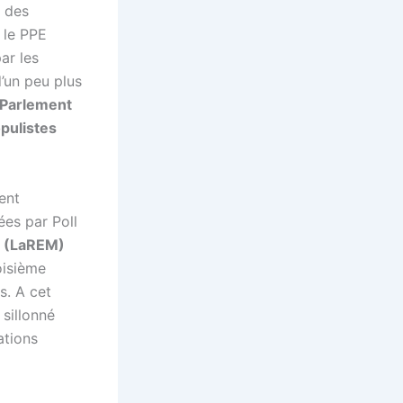
i des
, le PPE
ar les
d’un peu plus
Parlement
pulistes
ent
ées par Poll
e (LaREM)
roisième
s. A cet
sillonné
ations