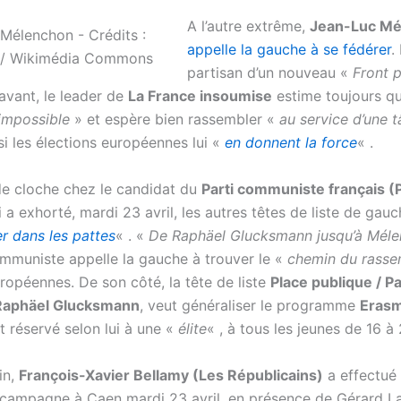
A l’autre extrême,
Jean-Luc Mé
appelle la gauche à se fédérer
.
partisan d’un nouveau «
Front 
avant, le leader de
La France insoumise
estime toujours qu
 impossible
» et espère bien rassembler «
au service d’une 
 si les élections européennes lui «
en donnent la force
« .
e cloche chez le candidat du
Parti communiste français (
i a exhorté, mardi 23 avril, les autres têtes de liste de gauc
r dans les pattes
« . «
De Raphäel Glucksmann jusqu’à Mél
mmuniste appelle la gauche à trouver le «
chemin du rass
ropéennes. De son côté, la tête de liste
Place publique / Pa
Raphäel Glucksmann
, veut généraliser le programme
Eras
t réservé selon lui à une «
élite
« , à tous les jeunes de 16 à
in,
François-Xavier Bellamy (Les Républicains)
a effectué
campagne à Caen mardi 23 avril, en présence de Gérard La