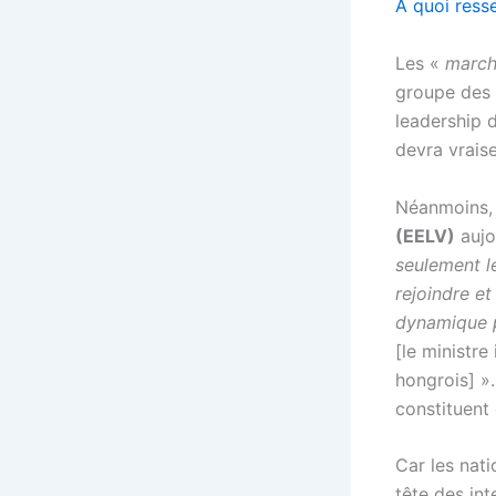
A quoi ress
Les «
march
groupe des l
leadership d
devra vrais
Néanmoins,
(EELV)
aujou
seulement l
rejoindre et
dynamique p
[le ministre 
hongrois] »
constituent
Car les nati
tête des int