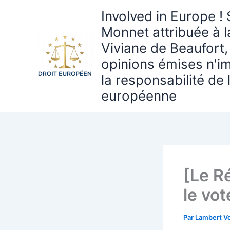
Aller
Involved in Europe ! 
au
Monnet attribuée à 
contenu
Viviane de Beaufort,
opinions émises n'i
la responsabilité de
européenne
[Le R
le vot
Par
Lambert Vo