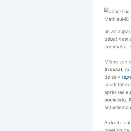
un an aupar
débat n’est
commun
« ,
Même son d
Brossat
, qu
de se «
tape
candidat co
après les eu
socialiste
,
actuellemen
A droite enf
meeting de 