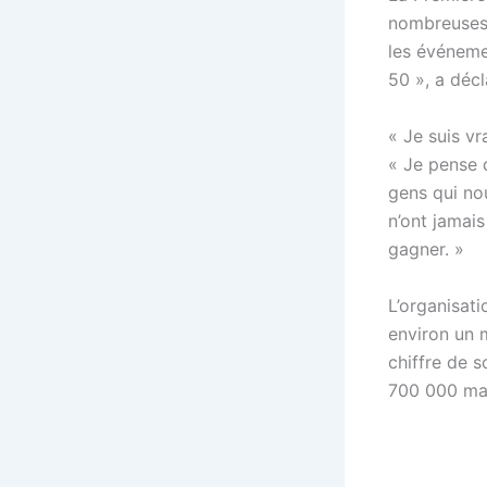
nombreuses 
les événemen
50 », a déc
« Je suis vr
« Je pense q
gens qui nou
n’ont jamais
gagner. »
L’organisati
environ un 
chiffre de s
700 000 man