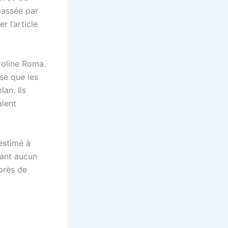
passée par
 l’article
roline Roma.
nse que les
an. Ils
aient
estimé à
sant aucun
 près de