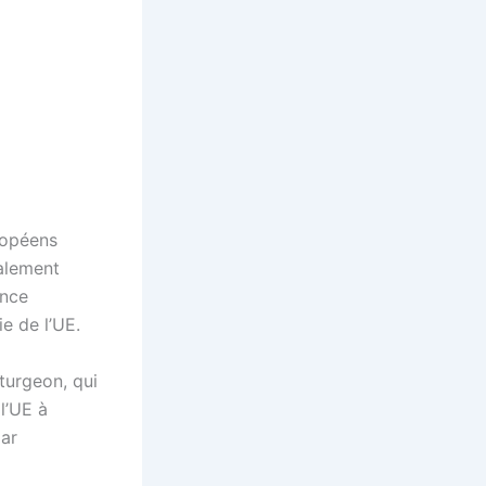
ropéens
ialement
ance
ie de l’UE.
turgeon, qui
 l’UE à
par