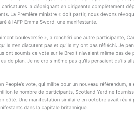
caricatures la dépeignant en dirigeante complètement dé
ts. La Première ministre « doit partir, nous devons révoquer
laré à l’AFP Emma Sword, une manifestante.
aiment bouleversée », a renchéri une autre participante, Ca
u’ils n’en discutent pas et qu’ils n’y ont pas réfléchi. Je pe
s ont soumis ce vote sur le Brexit n’avaient même pas de pl
 eu de plan. Je ne crois même pas qu’ils pensaient qu’ils all
on People’s vote, qui milite pour un nouveau référendum, a 
million le nombre de participants, Scotland Yard ne fournis
on côté. Une manifestation similaire en octobre avait réuni
ifestants dans la capitale britannique.