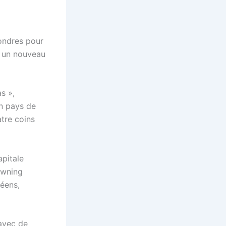
Londres pour
r un nouveau
s »,
un pays de
atre coins
apitale
owning
péens,
 avec de