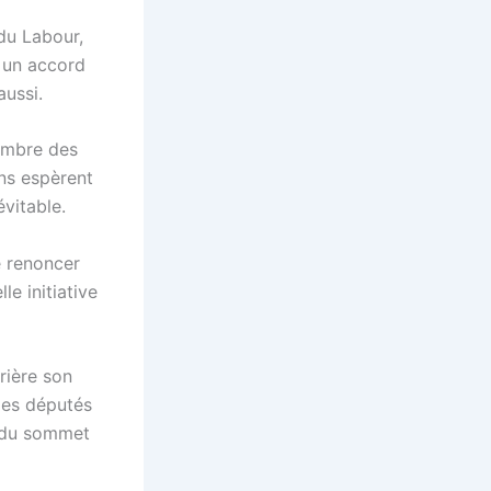
du Labour,
r un accord
aussi.
hambre des
ns espèrent
vitable.
e renoncer
le initiative
rière son
des députés
s du sommet