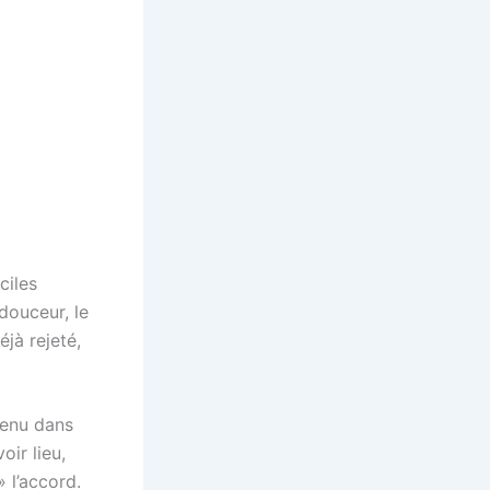
ciles
douceur, le
éjà rejeté,
venu dans
oir lieu,
» l’accord.