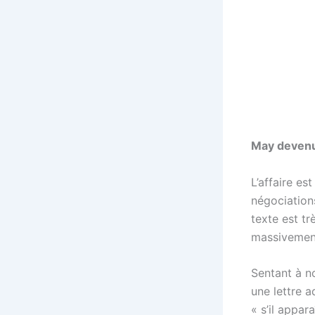
May devenu
L’affaire es
négociation
texte est tr
massivement,
Sentant à n
une lettre a
« s’il appar