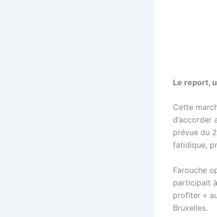
Le report, 
Cette march
d’accorder 
prévue du 29
fatidique, p
Farouche op
participait 
profiter « 
Bruxelles.