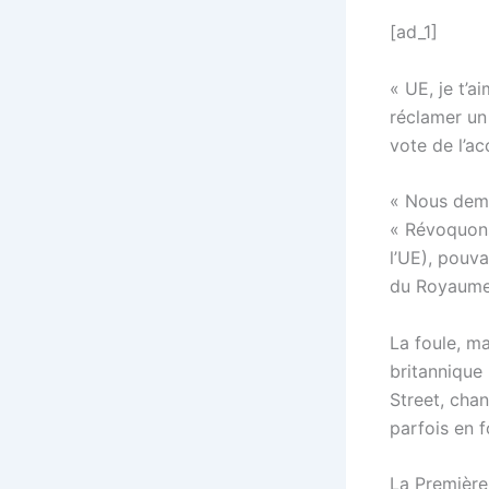
[ad_1]
« UE, je t’a
réclamer un
vote de l’a
« Nous dema
« Révoquons 
l’UE), pouva
du Royaume-
La foule, ma
britannique
Street, cha
parfois en 
La Première 