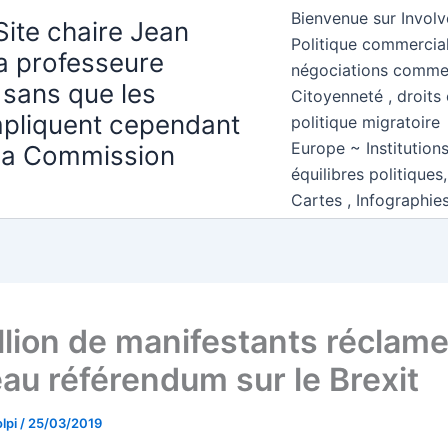
Bienvenue sur Involv
Site chaire Jean
Politique commercial
la professeure
négociations comme
 sans que les
Citoyenneté , droits 
mpliquent cependant
politique migratoire
Europe ~ Institution
 la Commission
équilibres politiques
Cartes , Infographie
llion de manifestants réclam
au référendum sur le Brexit
lpi
/
25/03/2019