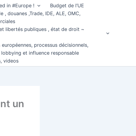
ed in #Europe !
Budget de l’UE
e , douanes ,Trade, IDE, ALE, OMC,
rciales
et libertés publiques , état de droit ~
s européennes, processus décisionnels,
, lobbying et influence responsable
s, videos
ent un