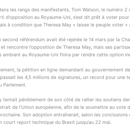
ans les rangs des manifestants, Tom Watson, le numéro 2 
rti d’opposition au Royaume-Uni, s’est dit prêt à voter pou
ais à condition que Theresa May « laisse le peuple voter » 
un second référendum avait été rejetée le 14 mars par la C
t rencontre l’opposition de Theresa May, mais ses partisa
s ambiant au Royaume-Uni finira par rendre cette option iné
ement, la pétition en ligne demandant au gouvernement d
passait les 4,5 millions de signatures, un record pour une tel
du Parlement.
tentait péniblement de son côté de rallier les soutiens der
etrait de l’Union européenne, afin de le soumettre au vote 
prochaine. Son adoption entraînerait, selon les conclusion
n court report technique du Brexit jusqu’au 22 mai.