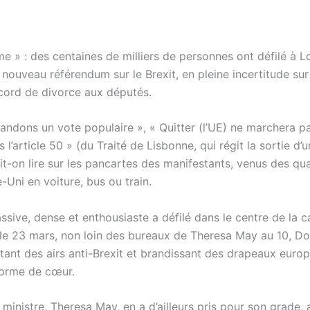
ime » : des centaines de milliers de personnes ont défilé à 
 nouveau référendum sur le Brexit, en pleine incertitude su
ccord de divorce aux députés.
ndons un vote populaire », « Quitter (l’UE) ne marchera pa
l’article 50 » (du Traité de Lisbonne, qui régit la sortie d’
it-on lire sur les pancartes des manifestants, venus des qu
Uni en voiture, bus ou train.
ssive, dense et enthousiaste a défilé dans le centre de la c
 le 23 mars, non loin des bureaux de Theresa May au 10, D
ntant des airs anti-Brexit et brandissant des drapeaux euro
forme de cœur.
ministre, Theresa May, en a d’ailleurs pris pour son grade,