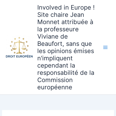
Aller
Involved in Europe !
au
Site chaire Jean
contenu
Monnet attribuée à
la professeure
Viviane de
Beaufort, sans que
les opinions émises
n'impliquent
cependant la
responsabilité de la
Commission
européenne