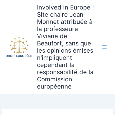
Aller
Involved in Europe !
au
Site chaire Jean
contenu
Monnet attribuée à
la professeure
Viviane de
Beaufort, sans que
les opinions émises
n'impliquent
cependant la
responsabilité de la
Commission
européenne