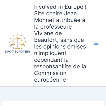
Aller
Involved in Europe !
au
Site chaire Jean
contenu
Monnet attribuée à
la professeure
Viviane de
Beaufort, sans que
les opinions émises
n'impliquent
cependant la
responsabilité de la
Commission
européenne