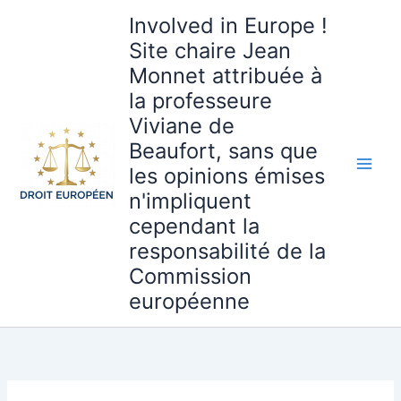
Aller
Involved in Europe !
au
Site chaire Jean
contenu
Monnet attribuée à
la professeure
Viviane de
Beaufort, sans que
les opinions émises
n'impliquent
cependant la
responsabilité de la
Commission
européenne