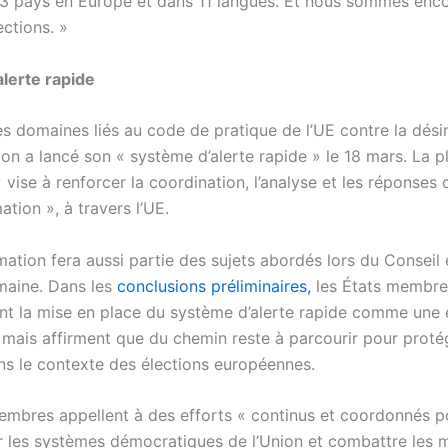
13 pays en Europe et dans 11 langues. Et nous sommes enc
ctions. »
lerte rapide
es domaines liés au code de pratique de l’UE contre la dési
on a lancé son « système d’alerte rapide » le 18 mars. La 
 vise à renforcer la coordination, l’analyse et les réponse
ation », à travers l’UE.
mation fera aussi partie des sujets abordés lors du Conseil
maine. Dans les
conclusions préliminaires,
les États membre
nt la mise en place du système d’alerte rapide comme une
 mais affirment que du chemin reste à parcourir pour proté
ns le contexte des élections européennes.
embres appellent à des efforts « continus et coordonnés p
 les systèmes démocratiques de l’Union et combattre les