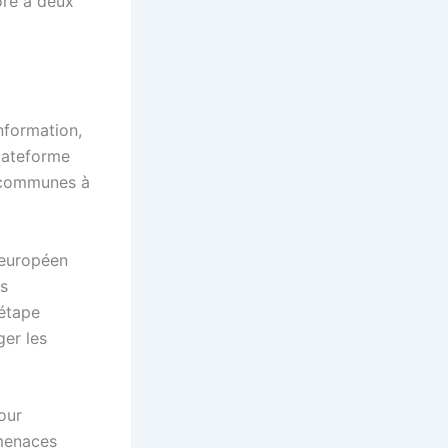
ore à deux
nformation,
plateforme
s communes à
 européen
s
 étape
ger les
our
 menaces