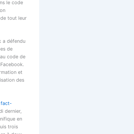
ans le code
ion
de tout leur
k a défendu
des de
 au code de
e Facebook.
rmation et
isation des
 fact-
i dernier,
nifique en
uis trois