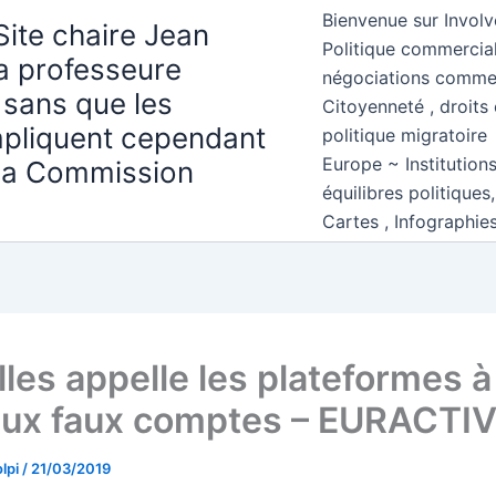
Bienvenue sur Involv
Site chaire Jean
Politique commercial
la professeure
négociations comme
 sans que les
Citoyenneté , droits 
mpliquent cependant
politique migratoire
Europe ~ Institution
 la Commission
équilibres politiques
Cartes , Infographie
les appelle les plateformes à
aux faux comptes – EURACTIV.
lpi
/
21/03/2019