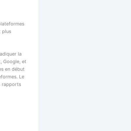
plateformes
 plus
adiquer la
k, Google, et
es en début
teformes. Le
s rapports