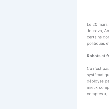
Le 20 mars,
Jourová, An
certains do
politiques e
Robots et 
Ce n’est pas
systématiqu
déployés par
mieux compre
comptes », i