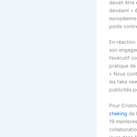
devait être
devaient « 
européenne »
poids contre
En réaction
son engagem
l’exécutif 
pratique de
« Nous conti
les fake new
publicités p
Pour Cristin
cheking
de l
19 membres 
collaboratio