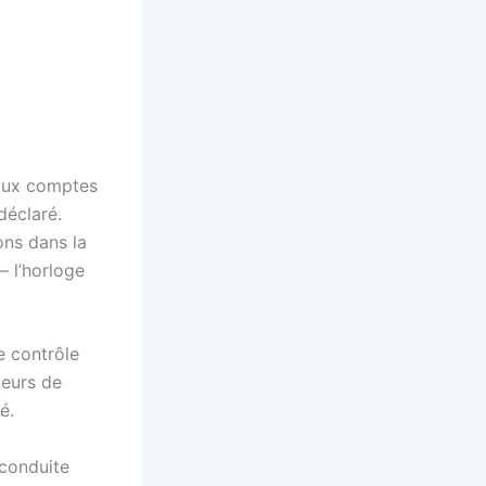
 faux comptes
déclaré.
ons dans la
– l’horloge
e contrôle
teurs de
é.
 conduite