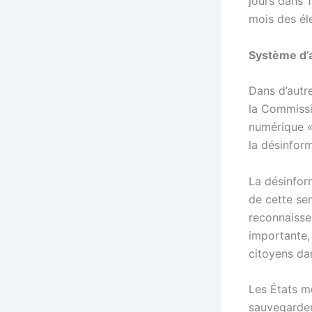
jours dans 
mois des éle
Système d’a
Dans d’autr
la Commissi
numérique «
la désinform
La désinfor
de cette se
reconnaisse
importante,
citoyens da
Les États m
sauvegarder