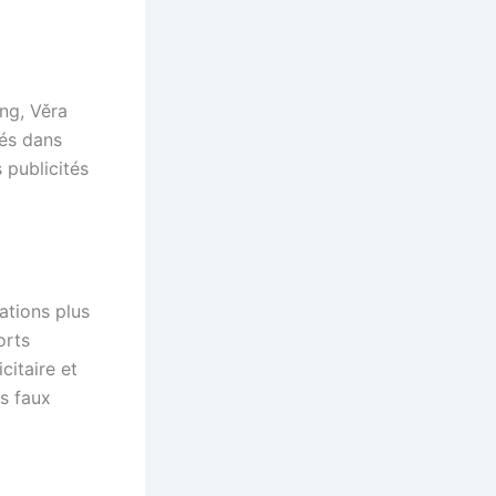
ng, Věra
sés dans
 publicités
ations plus
orts
citaire et
es faux