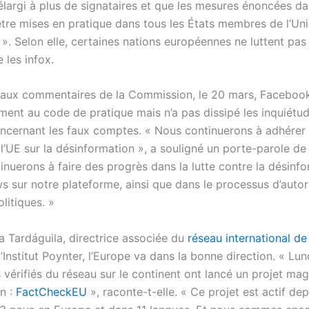
 élargi à plus de signataires et que les mesures énoncées d
être mises en pratique dans tous les États membres de l’Un
. Selon elle, certaines nations européennes ne luttent pas 
 les infox.
 aux commentaires de la Commission, le 20 mars, Faceboo
ent au code de pratique mais n’a pas dissipé les inquiétu
concernant les faux comptes. « Nous continuerons à adhérer
 l’UE sur la désinformation », a souligné un porte-parole d
nuerons à faire des progrès dans la lutte contre la désinfo
s sur notre plateforme, ainsi que dans le processus d’autor
olitiques. »
a Tardáguila, directrice associée du
réseau international de
’Institut Poynter, l’Europe va dans la bonne direction. « Lund
vérifiés du réseau sur le continent ont lancé un projet mag
n :
FactCheckEU
», raconte-t-elle. « Ce projet est actif dep