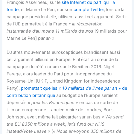
François Asselineau, sur le
site Internet du parti qu’il a
fondé
, et Marine Le Pen, sur son
compte Twitter
, lors de la
campagne présidentielle, utilisent aussi cet argument. Sortir
de l’UE permettrait à la France
« la récupération
instantanée d’au moins 11 milliards d’euros
[9 milliards pour
Marine Le Pen]
par an »
.
D’autres mouvements eurosceptiques brandissent aussi
cet argument ailleurs en Europe. Et il était au cœur de la
campagne du référendum sur le Brexit en 2016. Nigel
Farage, alors leader du Parti pour l’indépendance du
Royaume-Uni (UKIP, United Kingdom for Independence
Party),
promettait que les
« 10 milliards de livres par an »
de
contribution britannique
au budget de l’Europe seraient
dépensés
« pour les Britanniques »
en cas de sortie de
l’Union européenne. L’ancien maire de Londres, Boris
Johnson, avait même fait placarder sur un bus
« We send
the EU ‎£350 millions a week, let’s fund our NHS
instead/Vote Leave »
(
« Nous envoyons 350 millions de