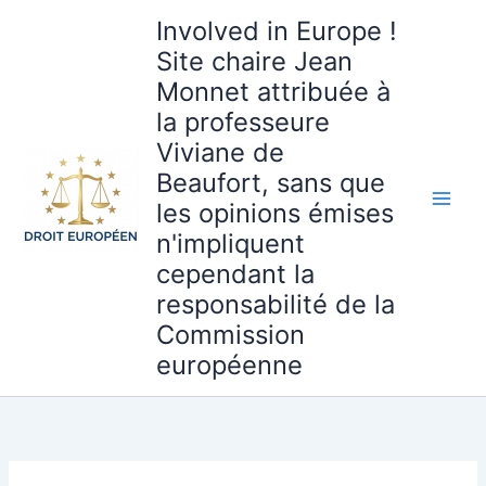
Aller
Involved in Europe !
au
Site chaire Jean
contenu
Monnet attribuée à
la professeure
Viviane de
Beaufort, sans que
les opinions émises
n'impliquent
cependant la
responsabilité de la
Commission
européenne