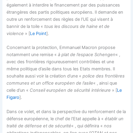
également à interdire le financement par des puissances
étrangères des partis politiques européens. Il demande en
outre un renforcement des règles de l’UE qui visent à
bannir de la toile «
tous les discours de haine et de
violence
» [
Le Point
].
Concernant la protection, Emmanuel Macron propose
notamment une remise «
à plat de l’espace Schengen
« ,
avec des frontières rigoureusement contrôlées et une
même politique d’asile dans tous les Etats membres. Il
souhaite aussi voir la création d’une «
police des frontières
communes et un office européen de l’asile
« , ainsi que
celle d’un «
Conseil européen de sécurité intérieure
» [
Le
Figaro
].
Dans ce volet, et dans la perspective du renforcement de la
défense européenne, le chef de l’Etat appelle à «
établir un
traité de défense et de sécurité
« , qui définira «
nos
obligations indispensables, en lien avec l’OTAN et nos