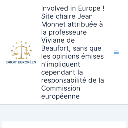
Aller
Involved in Europe !
au
Site chaire Jean
contenu
Monnet attribuée à
la professeure
Viviane de
Beaufort, sans que
les opinions émises
n'impliquent
cependant la
responsabilité de la
Commission
européenne