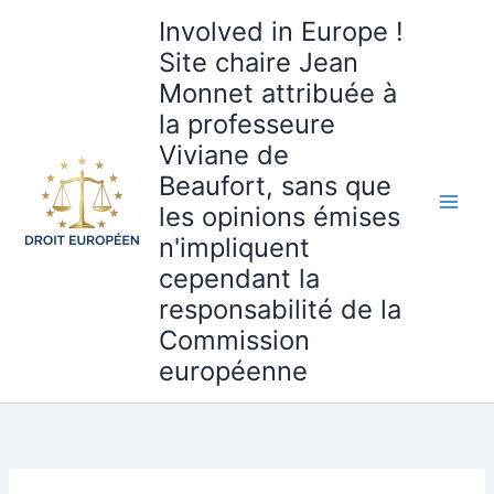
Aller
Involved in Europe !
au
Site chaire Jean
contenu
Monnet attribuée à
la professeure
Viviane de
Beaufort, sans que
les opinions émises
n'impliquent
cependant la
responsabilité de la
Commission
européenne