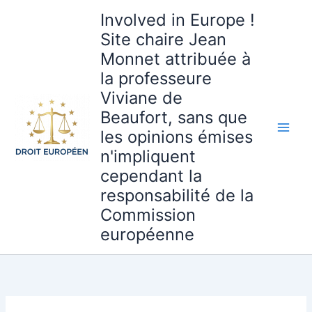
Aller
Involved in Europe !
au
Site chaire Jean
contenu
Monnet attribuée à
la professeure
Viviane de
Beaufort, sans que
les opinions émises
n'impliquent
cependant la
responsabilité de la
Commission
européenne